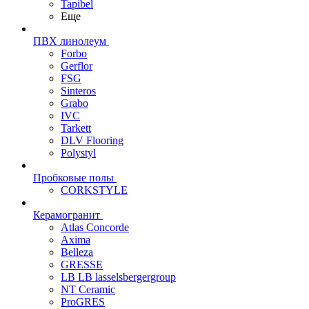
Tapibel
Еще
ПВХ линолеум
Forbo
Gerflor
FSG
Sinteros
Grabo
IVC
Tarkett
DLV Flooring
Polystyl
Пробковые полы
CORKSTYLE
Керамогранит
Atlas Concorde
Axima
Belleza
GRESSE
LB LB lasselsbergergroup
NT Ceramic
ProGRES