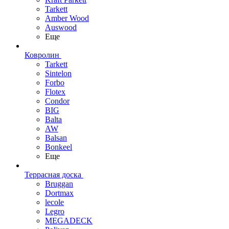
Tarkett
Amber Wood
Auswood
Еще
Ковролин
Tarkett
Sintelon
Forbo
Flotex
Condor
BIG
Balta
AW
Balsan
Bonkeel
Еще
Террасная доска
Bruggan
Dortmax
lecole
Legro
MEGADECK