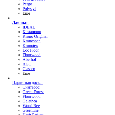
Pergo
Polystyl
Еще
Ламинат
IDEAL
Kastamonu
Krono Original
Kronospan
Kronotex
Loc Floor
Floorwood
Aberhof
AGT
Classen
Еще
Паркетная доска
Синтерос
Green Forest
Floorwood
Galathea
Wood Bee
Greenline
Kraft Parkett