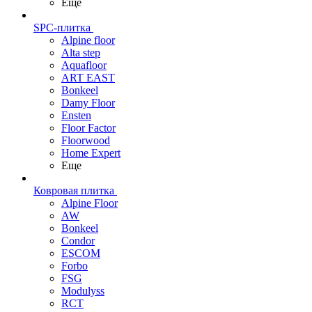
Еще
SPC-плитка
Alpine floor
Alta step
Aquafloor
ART EAST
Bonkeel
Damy Floor
Ensten
Floor Factor
Floorwood
Home Expert
Еще
Ковровая плитка
Alpine Floor
AW
Bonkeel
Condor
ESCOM
Forbo
FSG
Modulyss
RCT