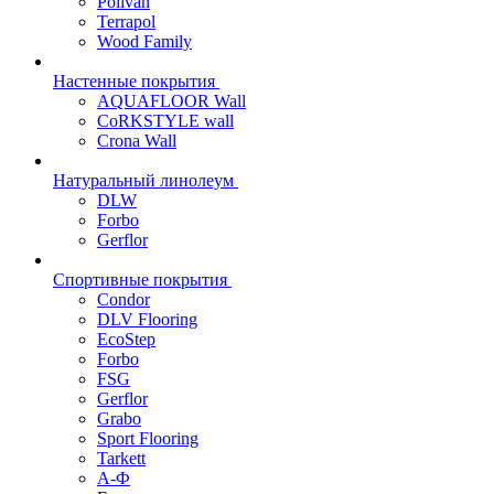
Polivan
Terrapol
Wood Family
Настенные покрытия
AQUAFLOOR Wall
CoRKSTYLE wall
Crona Wall
Натуральный линолеум
DLW
Forbo
Gerflor
Спортивные покрытия
Condor
DLV Flooring
EcoStep
Forbo
FSG
Gerflor
Grabo
Sport Flooring
Tarkett
А-Ф