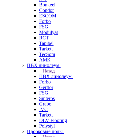
Bonkeel
Condor
ESCOM
Forbo
FSG
Modulyss
RCT
Tapibel
Tarkett
TecSom
АМК
ПВХ линолеум
Назад
ПВХ линолеум
Forbo
Gerflor
FSG
Sinteros
Grabo
IVC
Tarkett
DLV Flooring
Polystyl
Пробковые полы
Назад