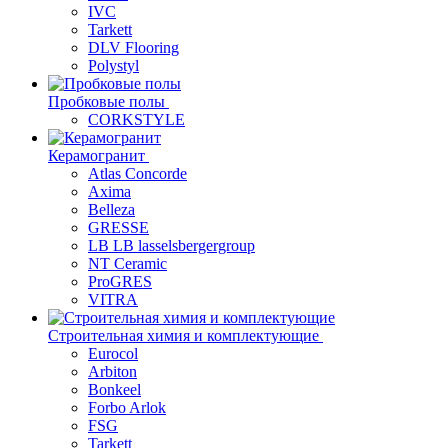
IVC
Tarkett
DLV Flooring
Polystyl
Пробковые полы
CORKSTYLE
Керамогранит
Atlas Concorde
Axima
Belleza
GRESSE
LB LB lasselsbergergroup
NT Ceramic
ProGRES
VITRA
Строительная химия и комплектующие
Eurocol
Arbiton
Bonkeel
Forbo Arlok
FSG
Tarkett