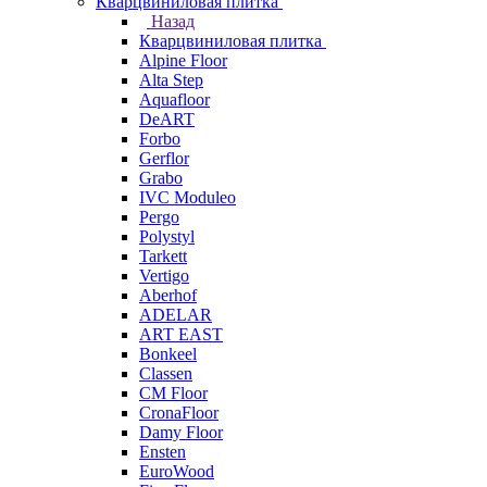
Кварцвиниловая плитка
Назад
Кварцвиниловая плитка
Alpine Floor
Alta Step
Aquafloor
DeART
Forbo
Gerflor
Grabo
IVC Moduleo
Pergo
Polystyl
Tarkett
Vertigo
Aberhof
ADELAR
ART EAST
Bonkeel
Classen
CM Floor
CronaFloor
Damy Floor
Ensten
EuroWood