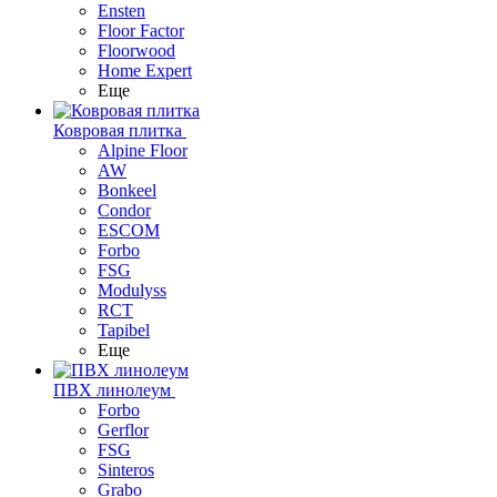
Ensten
Floor Factor
Floorwood
Home Expert
Еще
Ковровая плитка
Alpine Floor
AW
Bonkeel
Condor
ESCOM
Forbo
FSG
Modulyss
RCT
Tapibel
Еще
ПВХ линолеум
Forbo
Gerflor
FSG
Sinteros
Grabo