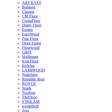
ART EAST
Bonkeel
Classen
CM Floor
CronaFloor
Damy Floor
Ensten
EuroWood
Fine Floor
Floor Fastor
Floorwood
GRIT
Hoffmann
Icon Floor
Invictus
LAMIWOOD
NatisSton
Republic floor
ROYCE
Spark
Texfloor
TheFloor
VINILAM
westerhoff
Zeta