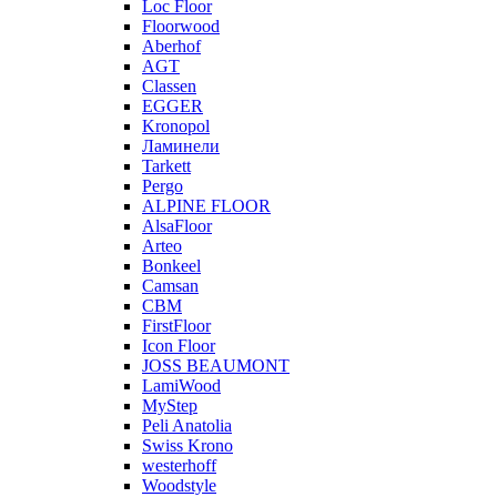
Loc Floor
Floorwood
Aberhof
AGT
Classen
EGGER
Kronopol
Ламинели
Tarkett
Pergo
ALPINE FLOOR
AlsaFloor
Arteo
Bonkeel
Camsan
CBM
FirstFloor
Icon Floor
JOSS BEAUMONT
LamiWood
MyStep
Peli Anatolia
Swiss Krono
westerhoff
Woodstyle