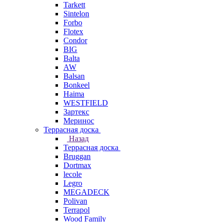
Tarkett
Sintelon
Forbo
Flotex
Condor
BIG
Balta
AW
Balsan
Bonkeel
Haima
WESTFIELD
Зартекс
Меринос
Террасная доска
Назад
Террасная доска
Bruggan
Dortmax
lecole
Legro
MEGADECK
Polivan
Terrapol
Wood Family