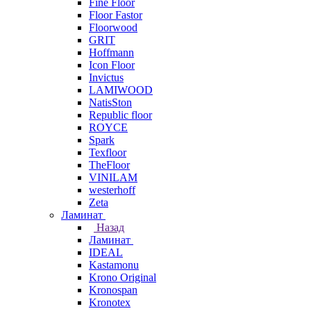
Fine Floor
Floor Fastor
Floorwood
GRIT
Hoffmann
Icon Floor
Invictus
LAMIWOOD
NatisSton
Republic floor
ROYCE
Spark
Texfloor
TheFloor
VINILAM
westerhoff
Zeta
Ламинат
Назад
Ламинат
IDEAL
Kastamonu
Krono Original
Kronospan
Kronotex