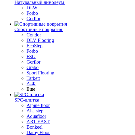
Натуральный линолеум
DLW
Forbo
Gerflor
Спортивные покрытия
Condor
DLV Flooring
EcoStep
Forbo
FSG
Gerflor
Grabo
Sport Flooring
Tarkett
А-Ф
Еще
SPC-плитка
Alpine floor
Alta step
Aquafloor
ART EAST
Bonkeel
Damy Floor