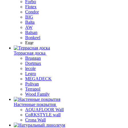
Forbo
Flotex
Condor
BIG
Balta
AW
Balsan
Bonkeel
Еще
Террасная доска
Bruggan
Dortmax
lecole
Legro
MEGADECK
Polivan
Terrapol
Wood Family
Настенные покрытия
AQUAFLOOR Wall
CoRKSTYLE wall
Crona Wall