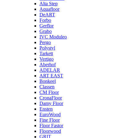
Alta Step
Aquafloor
DeART
Forbo
Gerflor
Grabo
IVC Moduleo
Pergo
Polystyl
Tarkett
Vertigo
Aberhof
ADELAR
ART EAST
Bonkeel
Classen
CM Floor
CronaFloor
Damy Floor
Ensten
EuroWood
Fine Floor
Floor Fastor
Floorwood
GRIT