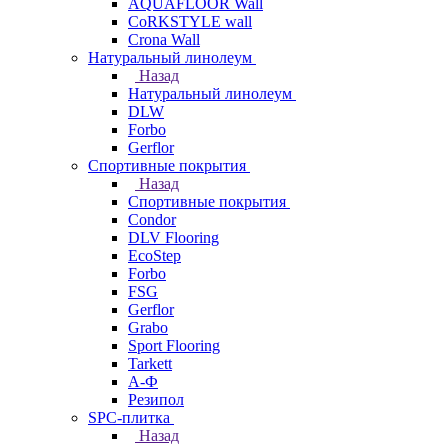
AQUAFLOOR Wall
CoRKSTYLE wall
Crona Wall
Натуральный линолеум
Назад
Натуральный линолеум
DLW
Forbo
Gerflor
Спортивные покрытия
Назад
Спортивные покрытия
Condor
DLV Flooring
EcoStep
Forbo
FSG
Gerflor
Grabo
Sport Flooring
Tarkett
А-Ф
Резипол
SPC-плитка
Назад