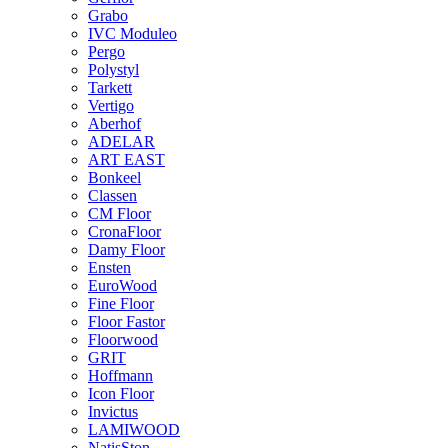
Grabo
IVC Moduleo
Pergo
Polystyl
Tarkett
Vertigo
Aberhof
ADELAR
ART EAST
Bonkeel
Classen
CM Floor
CronaFloor
Damy Floor
Ensten
EuroWood
Fine Floor
Floor Fastor
Floorwood
GRIT
Hoffmann
Icon Floor
Invictus
LAMIWOOD
NatisSton