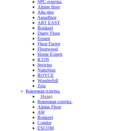
SPC-плитка
Alpine floor
Alta step
Aquafloor
ART EAST
Bonkeel
Damy Floor
Ensten
Floor Factor
Floorwood
Home Expert
ICON
Invictus
NatisSton
ROYCE
Wonderfull
Zeta
Ковровая плитка
Назад
Ковровая плитка
Alpine Floor
AW
Bonkeel
Condor
ESCOM