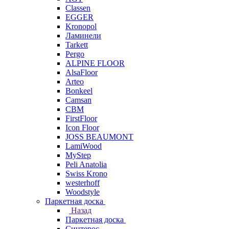
Classen
EGGER
Kronopol
Ламинели
Tarkett
Pergo
ALPINE FLOOR
AlsaFloor
Arteo
Bonkeel
Camsan
CBM
FirstFloor
Icon Floor
JOSS BEAUMONT
LamiWood
MyStep
Peli Anatolia
Swiss Krono
westerhoff
Woodstyle
Паркетная доска
Назад
Паркетная доска
Синтерос