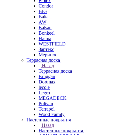
Flotex
Condor
BIG
Balta
AW
Balsan
Bonkeel
Haima
WESTFIELD
Зартекс
Меринос
Террасная доска
Назад
Террасная доска
Bruggan
Dortmax
lecole
Legro
MEGADECK
Polivan
Terrapol
Wood Family
Настенные покрытия
Назад
Настенные покрытия