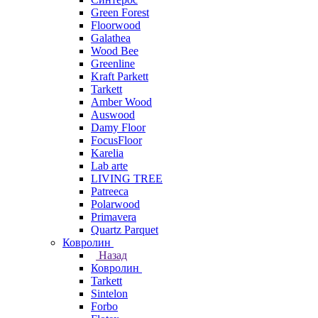
Green Forest
Floorwood
Galathea
Wood Bee
Greenline
Kraft Parkett
Tarkett
Amber Wood
Auswood
Damy Floor
FocusFloor
Karelia
Lab arte
LIVING TREE
Patreeca
Polarwood
Primavera
Quartz Parquet
Ковролин
Назад
Ковролин
Tarkett
Sintelon
Forbo