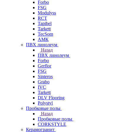
Forbo
FSG
Modulyss
RCT
Tapibel
Tarkett
TecSom
АМК
ПВХ линолеум
Назад
ПВХ линолеум
Forbo
Gerflor
FSG
Sinteros
Grabo
IVC
Tarkett
DLV Flooring
Polystyl
Пробковые полы
Назад
Пробковые полы
CORKSTYLE
Керамогранит