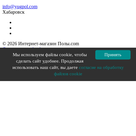
info@yugpol.com
Хабаровск
© 2026 Интернет-магазин Полы.com
Согласие на обработку персональных данных
Политика конфиденциальности
Мы используем файлы cookie, чтобы
Принять
Политика в отношении файлов cookie
сделать сайт удобнее. Продолжая
Разработка сайта YOU-X
использовать наш сайт, вы даете
согласие на обработку
файлов cookie