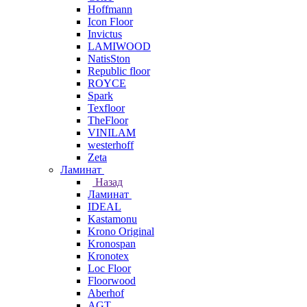
Hoffmann
Icon Floor
Invictus
LAMIWOOD
NatisSton
Republic floor
ROYCE
Spark
Texfloor
TheFloor
VINILAM
westerhoff
Zeta
Ламинат
Назад
Ламинат
IDEAL
Kastamonu
Krono Original
Kronospan
Kronotex
Loc Floor
Floorwood
Aberhof
AGT