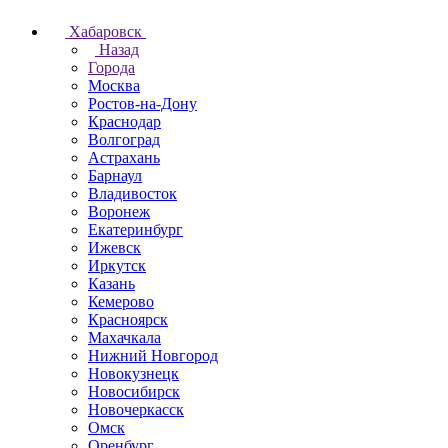
Хабаровск
Назад
Города
Москва
Ростов-на-Дону
Краснодар
Волгоград
Астрахань
Барнаул
Владивосток
Воронеж
Екатеринбург
Ижевск
Иркутск
Казань
Кемерово
Красноярск
Махачкала
Нижний Новгород
Новокузнецк
Новосибирск
Новочеркаcск
Омск
Оренбург