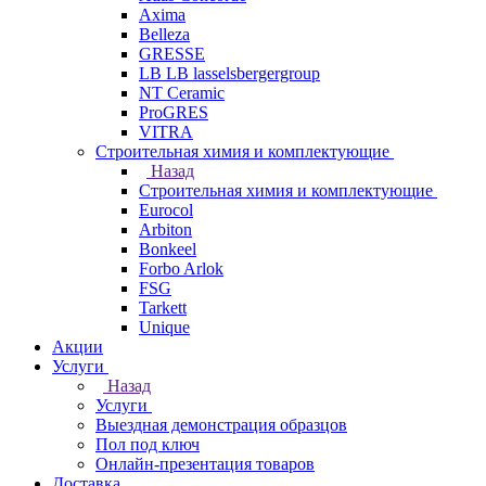
Axima
Belleza
GRESSE
LB LB lasselsbergergroup
NT Ceramic
ProGRES
VITRA
Строительная химия и комплектующие
Назад
Строительная химия и комплектующие
Eurocol
Arbiton
Bonkeel
Forbo Arlok
FSG
Tarkett
Unique
Акции
Услуги
Назад
Услуги
Выездная демонстрация образцов
Пол под ключ
Онлайн-презентация товаров
Доставка