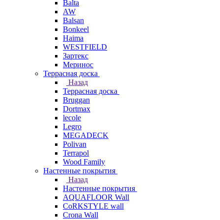
Balta
AW
Balsan
Bonkeel
Haima
WESTFIELD
Зартекс
Меринос
Террасная доска
Назад
Террасная доска
Bruggan
Dortmax
lecole
Legro
MEGADECK
Polivan
Terrapol
Wood Family
Настенные покрытия
Назад
Настенные покрытия
AQUAFLOOR Wall
CoRKSTYLE wall
Crona Wall