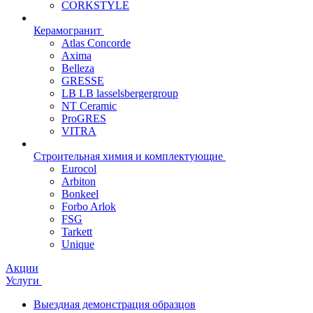
CORKSTYLE
Керамогранит
Atlas Concorde
Axima
Belleza
GRESSE
LB LB lasselsbergergroup
NT Ceramic
ProGRES
VITRA
Строительная химия и комплектующие
Eurocol
Arbiton
Bonkeel
Forbo Arlok
FSG
Tarkett
Unique
Акции
Услуги
Выездная демонстрация образцов