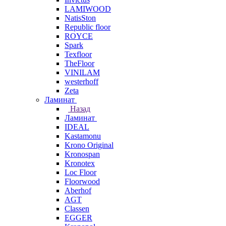
LAMIWOOD
NatisSton
Republic floor
ROYCE
Spark
Texfloor
TheFloor
VINILAM
westerhoff
Zeta
Ламинат
Назад
Ламинат
IDEAL
Kastamonu
Krono Original
Kronospan
Kronotex
Loc Floor
Floorwood
Aberhof
AGT
Classen
EGGER