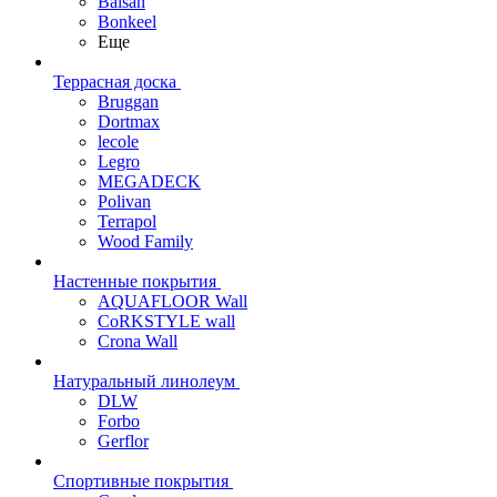
Balsan
Bonkeel
Еще
Террасная доска
Bruggan
Dortmax
lecole
Legro
MEGADECK
Polivan
Terrapol
Wood Family
Настенные покрытия
AQUAFLOOR Wall
CoRKSTYLE wall
Crona Wall
Натуральный линолеум
DLW
Forbo
Gerflor
Спортивные покрытия