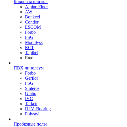
Ковровая плитка
Alpine Floor
AW
Bonkeel
Condor
ESCOM
Forbo
FSG
Modulyss
RCT
Tapibel
Еще
ПВХ линолеум
Forbo
Gerflor
FSG
Sinteros
Grabo
IVC
Tarkett
DLV Flooring
Polystyl
Пробковые полы