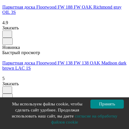
Паркетная доска Floorwood FW 188 FW OAK Richmond gray
OIL 3S
4.9
Заказать
Новинка
Быстрый просмотр
Паркетная доска Floorwood FW 138 FW 138 OAK Madison dark
brown LAC 1S
5
Заказать
Советуем
Мы используем файлы cookie, чтобы
Принять
Быстрый просмотр
сделать сайт удобнее. Продолжая
использовать наш сайт, вы даете
согласие на обработку
Паркетная доска Floorwood FW 188 FW ASH Madison WHITE
файлов cookie
MATT LAC 3S