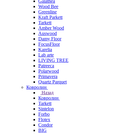
Galathea
Wood Bee
Greenline
Kraft Parkett
Tarkett
Amber Wood
Auswood
Damy Floor
FocusFloor
Karelia
Lab arte
LIVING TREE
Patreeca
Polarwood
Primavera
Quartz Parquet
Ковролин
Назад
Ковролин
Tarkett
Sintelon
Forbo
Flotex
Condor
BIG