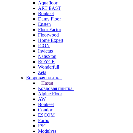
Aquafloor
ART EAST
Bonkeel
Damy Floor
Ensten
Floor Factor
Floorwood
Home Expert
ICON
Invictus
NatisSton
ROYCE
Wonderfull
Zeta
Ковровая плитка
Назад
Ковровая плитка
Alpine Floor
AW
Bonkeel
Condor
ESCOM
Forbo
FSG
Modulyss