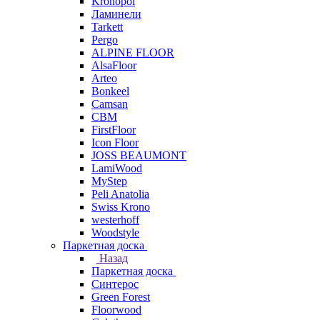
Kronopol
Ламинели
Tarkett
Pergo
ALPINE FLOOR
AlsaFloor
Arteo
Bonkeel
Camsan
CBM
FirstFloor
Icon Floor
JOSS BEAUMONT
LamiWood
MyStep
Peli Anatolia
Swiss Krono
westerhoff
Woodstyle
Паркетная доска
Назад
Паркетная доска
Синтерос
Green Forest
Floorwood