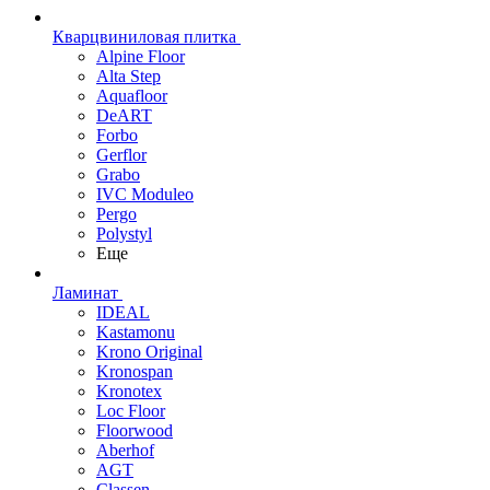
Кварцвиниловая плитка
Alpine Floor
Alta Step
Aquafloor
DeART
Forbo
Gerflor
Grabo
IVC Moduleo
Pergo
Polystyl
Еще
Ламинат
IDEAL
Kastamonu
Krono Original
Kronospan
Kronotex
Loc Floor
Floorwood
Aberhof
AGT
Classen