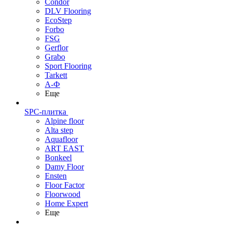
Condor
DLV Flooring
EcoStep
Forbo
FSG
Gerflor
Grabo
Sport Flooring
Tarkett
А-Ф
Еще
SPC-плитка
Alpine floor
Alta step
Aquafloor
ART EAST
Bonkeel
Damy Floor
Ensten
Floor Factor
Floorwood
Home Expert
Еще