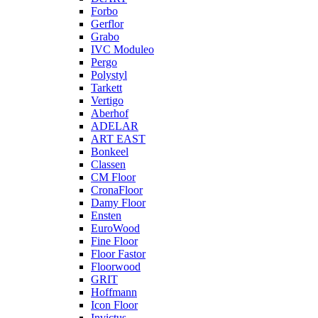
Forbo
Gerflor
Grabo
IVC Moduleo
Pergo
Polystyl
Tarkett
Vertigo
Aberhof
ADELAR
ART EAST
Bonkeel
Classen
CM Floor
CronaFloor
Damy Floor
Ensten
EuroWood
Fine Floor
Floor Fastor
Floorwood
GRIT
Hoffmann
Icon Floor
Invictus