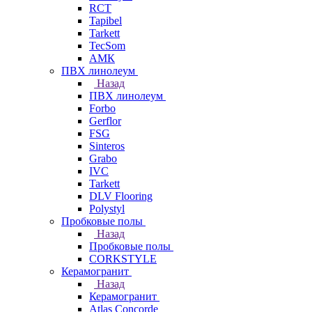
RCT
Tapibel
Tarkett
TecSom
АМК
ПВХ линолеум
Назад
ПВХ линолеум
Forbo
Gerflor
FSG
Sinteros
Grabo
IVC
Tarkett
DLV Flooring
Polystyl
Пробковые полы
Назад
Пробковые полы
CORKSTYLE
Керамогранит
Назад
Керамогранит
Atlas Concorde