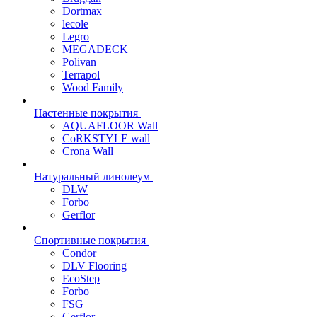
Dortmax
lecole
Legro
MEGADECK
Polivan
Terrapol
Wood Family
Настенные покрытия
AQUAFLOOR Wall
CoRKSTYLE wall
Crona Wall
Натуральный линолеум
DLW
Forbo
Gerflor
Спортивные покрытия
Condor
DLV Flooring
EcoStep
Forbo
FSG
Gerflor