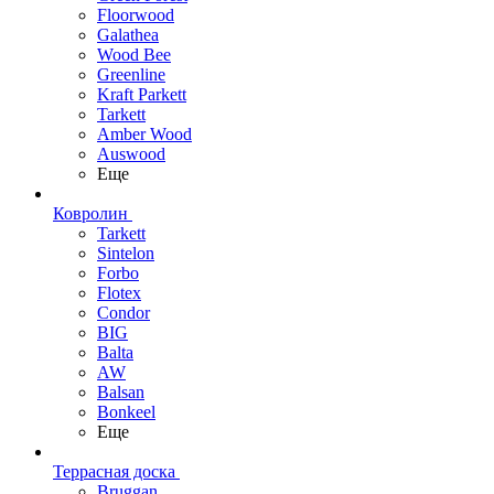
Floorwood
Galathea
Wood Bee
Greenline
Kraft Parkett
Tarkett
Amber Wood
Auswood
Еще
Ковролин
Tarkett
Sintelon
Forbo
Flotex
Condor
BIG
Balta
AW
Balsan
Bonkeel
Еще
Террасная доска
Bruggan