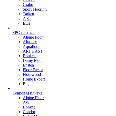
Grabo
Sport Flooring
Tarkett
А-Ф
Еще
SPC-плитка
Alpine floor
Alta step
Aquafloor
ART EAST
Bonkeel
Damy Floor
Ensten
Floor Factor
Floorwood
Home Expert
Еще
Ковровая плитка
Alpine Floor
AW
Bonkeel
Condor