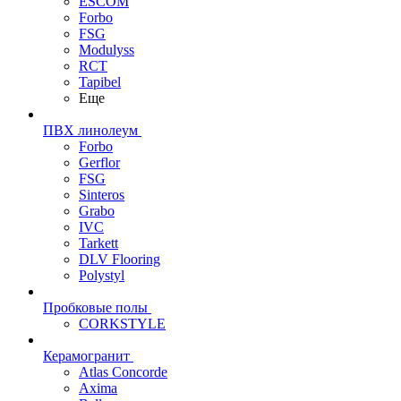
ESCOM
Forbo
FSG
Modulyss
RCT
Tapibel
Еще
ПВХ линолеум
Forbo
Gerflor
FSG
Sinteros
Grabo
IVC
Tarkett
DLV Flooring
Polystyl
Пробковые полы
CORKSTYLE
Керамогранит
Atlas Concorde
Axima