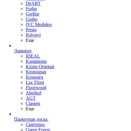
DeART
Forbo
Gerflor
Grabo
IVC Moduleo
Pergo
Polystyl
Еще
Ламинат
IDEAL
Kastamonu
Krono Original
Kronospan
Kronotex
Loc Floor
Floorwood
Aberhof
AGT
Classen
Еще
Паркетная доска
Синтерос
Green Forest