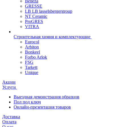
Belleza
GRESSE
LB LB lasselsbergergroup
NT Ceramic
ProGRES
VITRA
Строительная химия и комплектующие
Eurocol
Arbiton
Bonkeel
Forbo Arlok
FSG
Tarkett
Unique
Акции
Услуги
Выездная демонстрация образцов
Пол под ключ
Онлайн-презентация товаров
Доставка
Оплата
О нас