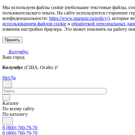
Мы используем файлы cookie (небольшие текстовые файлы, сохр
пользовательского опыта. На сайте используются сторонние с
конфиденциальности:
https://www.marquiz.ru/policy/
), которые м
использованием файлов cookie
и
обработкой персональных да
изменив настройки браузера. Это может повлиять на работу не
Принять
Колумбус
Ваш город
Колумбус
(США, Огайо )?
Нет
Да
Каталог
По всему сайту
По каталогу
8 (800) 700-79-70
8 (800) 700-79-70