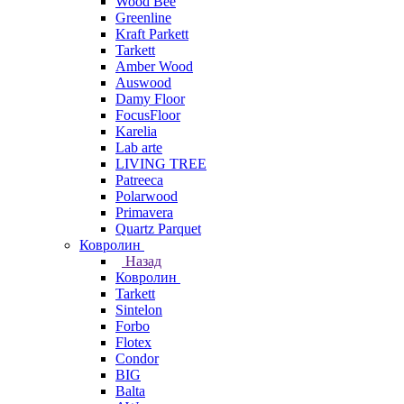
Wood Bee
Greenline
Kraft Parkett
Tarkett
Amber Wood
Auswood
Damy Floor
FocusFloor
Karelia
Lab arte
LIVING TREE
Patreeca
Polarwood
Primavera
Quartz Parquet
Ковролин
Назад
Ковролин
Tarkett
Sintelon
Forbo
Flotex
Condor
BIG
Balta