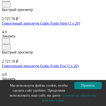
Быстрый просмотр
2 727.70 ₽
Гомогенный линолеум Grabo Fortis Steel (2 х 20)
4.9
Заказать
Быстрый просмотр
2 727.70 ₽
Гомогенный линолеум Grabo Fortis Fog (2 х 20)
4.9
Заказать
Мы используем файлы cookie, чтобы
Принять
сделать сайт удобнее. Продолжая
Загрузить еще
использовать наш сайт, вы даете
согласие на обработку
файлов cookie
1
2
3
...
9