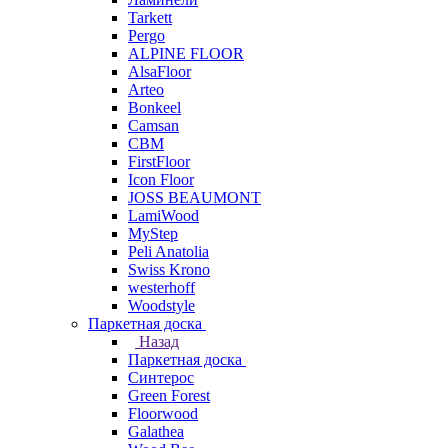
Tarkett
Pergo
ALPINE FLOOR
AlsaFloor
Arteo
Bonkeel
Camsan
CBM
FirstFloor
Icon Floor
JOSS BEAUMONT
LamiWood
MyStep
Peli Anatolia
Swiss Krono
westerhoff
Woodstyle
Паркетная доска
Назад
Паркетная доска
Синтерос
Green Forest
Floorwood
Galathea