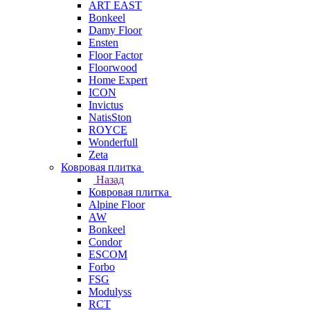
ART EAST
Bonkeel
Damy Floor
Ensten
Floor Factor
Floorwood
Home Expert
ICON
Invictus
NatisSton
ROYCE
Wonderfull
Zeta
Ковровая плитка
Назад
Ковровая плитка
Alpine Floor
AW
Bonkeel
Condor
ESCOM
Forbo
FSG
Modulyss
RCT