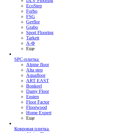
DLV Flooring
EcoStep
Forbo
FSG
Gerflor
Grabo
Sport Flooring
Tarkett
А-Ф
Еще
SPC-плитка
Alpine floor
Alta step
Aquafloor
ART EAST
Bonkeel
Damy Floor
Ensten
Floor Factor
Floorwood
Home Expert
Еще
Ковровая плитка