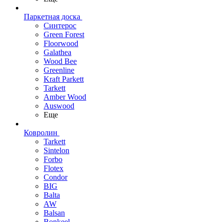
Паркетная доска
Синтерос
Green Forest
Floorwood
Galathea
Wood Bee
Greenline
Kraft Parkett
Tarkett
Amber Wood
Auswood
Еще
Ковролин
Tarkett
Sintelon
Forbo
Flotex
Condor
BIG
Balta
AW
Balsan
Bonkeel