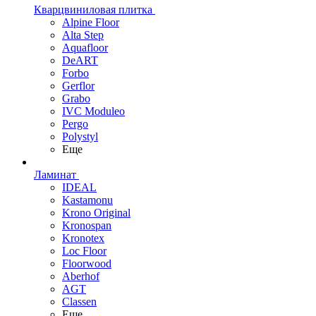
Кварцвиниловая плитка
Alpine Floor
Alta Step
Aquafloor
DeART
Forbo
Gerflor
Grabo
IVC Moduleo
Pergo
Polystyl
Еще
Ламинат
IDEAL
Kastamonu
Krono Original
Kronospan
Kronotex
Loc Floor
Floorwood
Aberhof
AGT
Classen
Еще