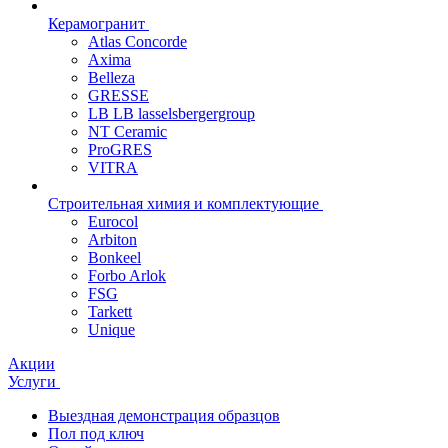
Керамогранит
Atlas Concorde
Axima
Belleza
GRESSE
LB LB lasselsbergergroup
NT Ceramic
ProGRES
VITRA
Строительная химия и комплектующие
Eurocol
Arbiton
Bonkeel
Forbo Arlok
FSG
Tarkett
Unique
Акции
Услуги
Выездная демонстрация образцов
Пол под ключ