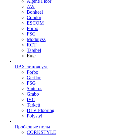
Alpine Floor
AW
Bonkeel
Condor
ESCOM
Forbo
FSG
Modulyss
RCT
Tapibel
Еще
ПВХ линолеум
Forbo
Gerflor
FSG
Sinteros
Grabo
IVC
Tarkett
DLV Flooring
Polystyl
Пробковые полы
CORKSTYLE