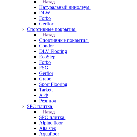
Назад
Натуральный линолеум
DLW
Forbo
Gerflor
Спортивные покрытия
Назад
Спортивные покрытия
Condor
DLV Flooring
EcoStep
Forbo
FSG
Gerflor
Grabo
Sport Flooring
Tarkett
А-Ф
Резипол
SPC-плитка
Назад
SPC-плитка
Alpine floor
Alta step
Aquafloor