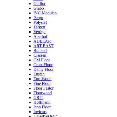
Gerflor
Grabo
IVC Moduleo
Pergo
Polystyl
Tarkett
Vertigo
Aberhof
ADELAR
ART EAST
Bonkeel
Classen
CM Floor
CronaFloor
Damy Floor
Ensten
EuroWood
Fine Floor
Floor Fastor
Floorwood
GRIT
Hoffmann
Icon Floor
Invictus
LAMIWOOD