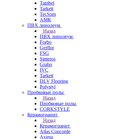
Tapibel
Tarkett
TecSom
АМК
ПВХ линолеум
Назад
ПВХ линолеум
Forbo
Gerflor
FSG
Sinteros
Grabo
IVC
Tarkett
DLV Flooring
Polystyl
Пробковые полы
Назад
Пробковые полы
CORKSTYLE
Керамогранит
Назад
Керамогранит
Atlas Concorde
Axima