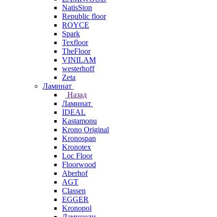
NatisSton
Republic floor
ROYCE
Spark
Texfloor
TheFloor
VINILAM
westerhoff
Zeta
Ламинат
Назад
Ламинат
IDEAL
Kastamonu
Krono Original
Kronospan
Kronotex
Loc Floor
Floorwood
Aberhof
AGT
Classen
EGGER
Kronopol
Ламинели