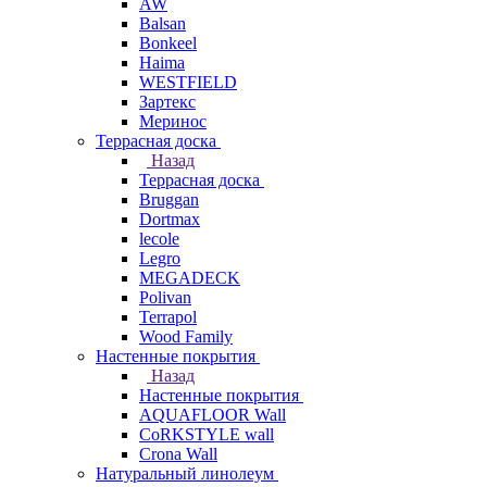
AW
Balsan
Bonkeel
Haima
WESTFIELD
Зартекс
Меринос
Террасная доска
Назад
Террасная доска
Bruggan
Dortmax
lecole
Legro
MEGADECK
Polivan
Terrapol
Wood Family
Настенные покрытия
Назад
Настенные покрытия
AQUAFLOOR Wall
CoRKSTYLE wall
Crona Wall
Натуральный линолеум