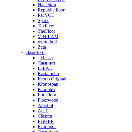
NatisSton
Republic floor
ROYCE
Spark
Texfloor
TheFloor
VINILAM
westerhoff
Zeta
Ламинат
Назад
Ламинат
IDEAL
Kastamonu
Krono Original
Kronospan
Kronotex
Loc Floor
Floorwood
Aberhof
AGT
Classen
EGGER
Kronopol
Ламинели