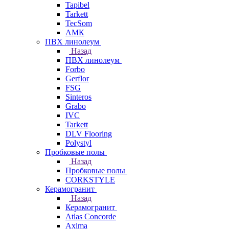
Tapibel
Tarkett
TecSom
АМК
ПВХ линолеум
Назад
ПВХ линолеум
Forbo
Gerflor
FSG
Sinteros
Grabo
IVC
Tarkett
DLV Flooring
Polystyl
Пробковые полы
Назад
Пробковые полы
CORKSTYLE
Керамогранит
Назад
Керамогранит
Atlas Concorde
Axima