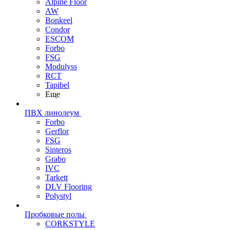
Alpine Floor
AW
Bonkeel
Condor
ESCOM
Forbo
FSG
Modulyss
RCT
Tapibel
Еще
ПВХ линолеум
Forbo
Gerflor
FSG
Sinteros
Grabo
IVC
Tarkett
DLV Flooring
Polystyl
Пробковые полы
CORKSTYLE