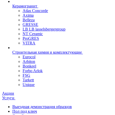
Керамогранит
Atlas Concorde
Axima
Belleza
GRESSE
LB LB lasselsbergergroup
NT Ceramic
ProGRES
VITRA
Строительная химия и комплектующие
Eurocol
Arbiton
Bonkeel
Forbo Arlok
FSG
Tarkett
Unique
Акции
Услуги
Выездная демонстрация образцов
Пол под ключ