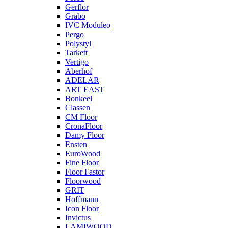
Gerflor
Grabo
IVC Moduleo
Pergo
Polystyl
Tarkett
Vertigo
Aberhof
ADELAR
ART EAST
Bonkeel
Classen
CM Floor
CronaFloor
Damy Floor
Ensten
EuroWood
Fine Floor
Floor Fastor
Floorwood
GRIT
Hoffmann
Icon Floor
Invictus
LAMIWOOD