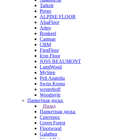
Tarkett
Pergo
ALPINE FLOOR
AlsaFloor
Arteo
Bonkeel
Camsan
CBM
FirstFloor
Icon Floor
JOSS BEAUMONT
LamiWood
MyStep
Peli Anatolia
Swiss Krono
westerhoff
Woodstyle
Паркетная доска
Назад
Паркетная доска
Синтерос
Green Forest
Floorwood
Galathea