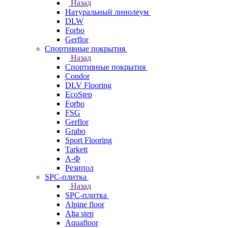
Назад
Натуральный линолеум
DLW
Forbo
Gerflor
Спортивные покрытия
Назад
Спортивные покрытия
Condor
DLV Flooring
EcoStep
Forbo
FSG
Gerflor
Grabo
Sport Flooring
Tarkett
А-Ф
Резипол
SPC-плитка
Назад
SPC-плитка
Alpine floor
Alta step
Aquafloor