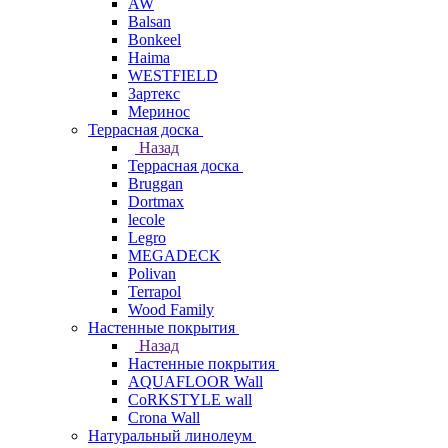
AW
Balsan
Bonkeel
Haima
WESTFIELD
Зартекс
Меринос
Террасная доска
Назад
Террасная доска
Bruggan
Dortmax
lecole
Legro
MEGADECK
Polivan
Terrapol
Wood Family
Настенные покрытия
Назад
Настенные покрытия
AQUAFLOOR Wall
CoRKSTYLE wall
Crona Wall
Натуральный линолеум