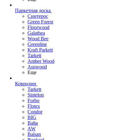
Паркетная доска
Синтерос
Green Forest
Floorwood
Galathea
Wood Bee
Greenline
Kraft Parkett
Tarkett
Amber Wood
Auswood
Еще
Ковролин
Tarkett
Sintelon
Forbo
Flotex
Condor
BIG
Balta
AW
Balsan
Bonkeel