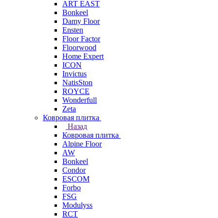
ART EAST
Bonkeel
Damy Floor
Ensten
Floor Factor
Floorwood
Home Expert
ICON
Invictus
NatisSton
ROYCE
Wonderfull
Zeta
Ковровая плитка
Назад
Ковровая плитка
Alpine Floor
AW
Bonkeel
Condor
ESCOM
Forbo
FSG
Modulyss
RCT