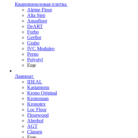
Кварцвиниловая плитка
Alpine Floor
Alta Step
Aquafloor
DeART
Forbo
Gerflor
Grabo
IVC Moduleo
Pergo
Polystyl
Еще
Ламинат
IDEAL
Kastamonu
Krono Original
Kronospan
Kronotex
Loc Floor
Floorwood
Aberhof
AGT
Classen
Еще