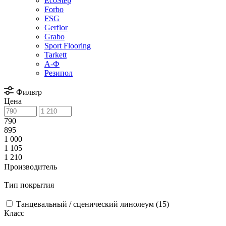
EcoStep
Forbo
FSG
Gerflor
Grabo
Sport Flooring
Tarkett
А-Ф
Резипол
Фильтр
Цена
790
895
1 000
1 105
1 210
Производитель
Тип покрытия
Танцевальный / сценический линолеум (
15
)
Класс