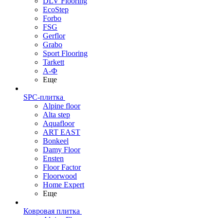
DLV Flooring
EcoStep
Forbo
FSG
Gerflor
Grabo
Sport Flooring
Tarkett
А-Ф
Еще
SPC-плитка
Alpine floor
Alta step
Aquafloor
ART EAST
Bonkeel
Damy Floor
Ensten
Floor Factor
Floorwood
Home Expert
Еще
Ковровая плитка