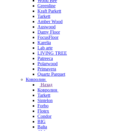
Wood Bee
Greenline
Kraft Parkett
Tarkett
Amber Wood
Auswood
Damy Floor
FocusFloor
Karelia
Lab arte
LIVING TREE
Patreeca
Polarwood
Primavera
Quartz Parquet
Ковролин
Назад
Ковролин
Tarkett
Sintelon
Forbo
Flotex
Condor
BIG
Balta