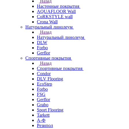
Назад
Настенные покрытия
AQUAFLOOR Wall
CoRKSTYLE wall
Crona Wall
Натуральный линолеум
Назад
Натуральный линолеум
DLW
Forbo
Gerflor
Спортивные покрытия
Назад
Спортивные покрытия
Condor
DLV Flooring
EcoStep
Forbo
FSG
Gerflor
Grabo
Sport Flooring
Tarkett
А-Ф
Резипол