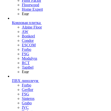
Floor Factor
Floorwood
Home Expert
Еще
Ковровая плитка
Alpine Floor
AW
Bonkeel
Condor
ESCOM
Forbo
FSG
Modulyss
RCT
Tapibel
Еще
ПВХ линолеум
Forbo
Gerflor
FSG
Sinteros
Grabo
IVC