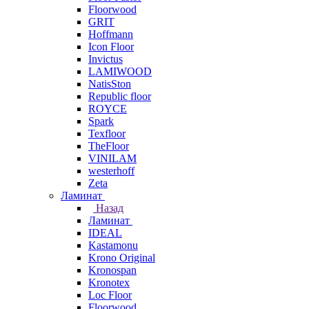
Floorwood
GRIT
Hoffmann
Icon Floor
Invictus
LAMIWOOD
NatisSton
Republic floor
ROYCE
Spark
Texfloor
TheFloor
VINILAM
westerhoff
Zeta
Ламинат
Назад
Ламинат
IDEAL
Kastamonu
Krono Original
Kronospan
Kronotex
Loc Floor
Floorwood