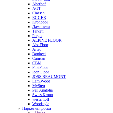
Aberhof
AGT
Classen
EGGER
Kronopol
Ламинели
Tarkett
Pergo
ALPINE FLOOR
AlsaFloor
Arteo
Bonkeel
Camsan
CBM
FirstFloor
Icon Floor
JOSS BEAUMONT
LamiWood
MyStep
Peli Anatolia
Swiss Krono
westerhoff
Woodstyle
Паркетная доска
Назад