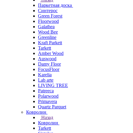
Паркетная доска
Синтерос
Green Forest
Floorwood
Galathea
Wood Bee
Greenline
Kraft Parkett
Tarkett
Amber Wood
Auswood
Damy Floor
FocusFloor
Karelia
Lab arte
LIVING TREE
Patreeca
Polarwood
Primavera
Quartz Parquet
Ковролин
Назад
Ковролин
Tarkett