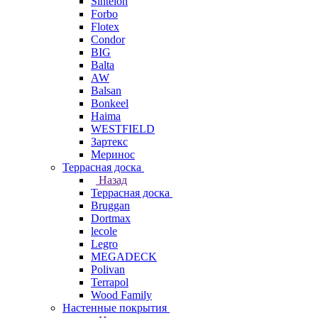
Sintelon
Forbo
Flotex
Condor
BIG
Balta
AW
Balsan
Bonkeel
Haima
WESTFIELD
Зартекс
Меринос
Террасная доска
Назад
Террасная доска
Bruggan
Dortmax
lecole
Legro
MEGADECK
Polivan
Terrapol
Wood Family
Настенные покрытия