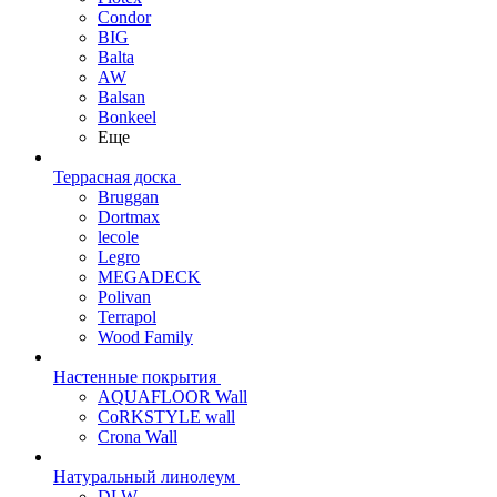
Condor
BIG
Balta
AW
Balsan
Bonkeel
Еще
Террасная доска
Bruggan
Dortmax
lecole
Legro
MEGADECK
Polivan
Terrapol
Wood Family
Настенные покрытия
AQUAFLOOR Wall
CoRKSTYLE wall
Crona Wall
Натуральный линолеум
DLW