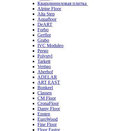
Кварцвиниловая плитка
Alpine Floor
Alta Step
Aquafloor
DeART
Forbo
Gerflor
Grabo
IVC Moduleo
Pergo
Polystyl
Tarkett
Vertigo
Aberhof
ADELAR
ART EAST
Bonkeel
Classen
CM Floor
CronaFloor
Damy Floor
Ensten
EuroWood
Fine Floor
Floor Fastor