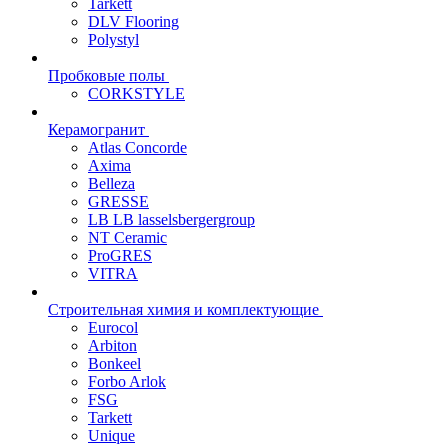
Tarkett
DLV Flooring
Polystyl
Пробковые полы
CORKSTYLE
Керамогранит
Atlas Concorde
Axima
Belleza
GRESSE
LB LB lasselsbergergroup
NT Ceramic
ProGRES
VITRA
Строительная химия и комплектующие
Eurocol
Arbiton
Bonkeel
Forbo Arlok
FSG
Tarkett
Unique