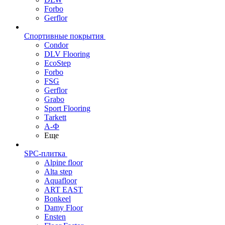
Forbo
Gerflor
Спортивные покрытия
Condor
DLV Flooring
EcoStep
Forbo
FSG
Gerflor
Grabo
Sport Flooring
Tarkett
А-Ф
Еще
SPC-плитка
Alpine floor
Alta step
Aquafloor
ART EAST
Bonkeel
Damy Floor
Ensten