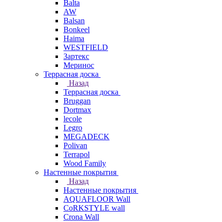
Balta
AW
Balsan
Bonkeel
Haima
WESTFIELD
Зартекс
Меринос
Террасная доска
Назад
Террасная доска
Bruggan
Dortmax
lecole
Legro
MEGADECK
Polivan
Terrapol
Wood Family
Настенные покрытия
Назад
Настенные покрытия
AQUAFLOOR Wall
CoRKSTYLE wall
Crona Wall