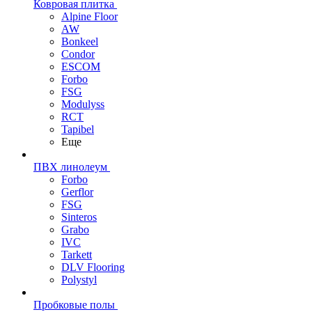
Ковровая плитка
Alpine Floor
AW
Bonkeel
Condor
ESCOM
Forbo
FSG
Modulyss
RCT
Tapibel
Еще
ПВХ линолеум
Forbo
Gerflor
FSG
Sinteros
Grabo
IVC
Tarkett
DLV Flooring
Polystyl
Пробковые полы