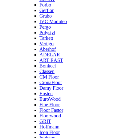
Forbo
Gerflor
Grabo
IVC Moduleo
Pergo
Polystyl
Tarkett
Vertigo
Aberhof
ADELAR
ART EAST
Bonkeel
Classen
CM Floor
CronaFloor
Damy Floor
Ensten
EuroWood
Fine Floor
Floor Fastor
Floorwood
GRIT
Hoffmann
Icon Floor
Invictus