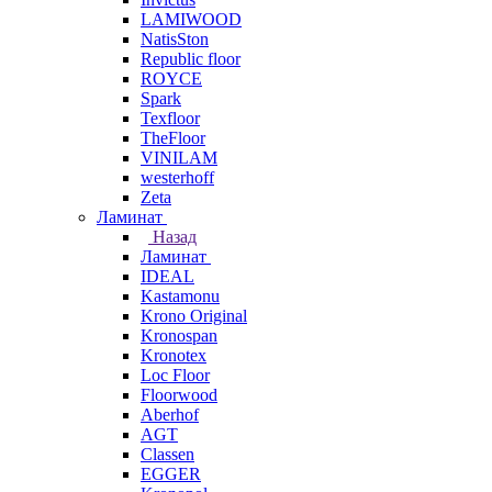
LAMIWOOD
NatisSton
Republic floor
ROYCE
Spark
Texfloor
TheFloor
VINILAM
westerhoff
Zeta
Ламинат
Назад
Ламинат
IDEAL
Kastamonu
Krono Original
Kronospan
Kronotex
Loc Floor
Floorwood
Aberhof
AGT
Classen
EGGER