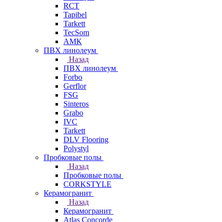
RCT
Tapibel
Tarkett
TecSom
АМК
ПВХ линолеум
Назад
ПВХ линолеум
Forbo
Gerflor
FSG
Sinteros
Grabo
IVC
Tarkett
DLV Flooring
Polystyl
Пробковые полы
Назад
Пробковые полы
CORKSTYLE
Керамогранит
Назад
Керамогранит
Atlas Concorde