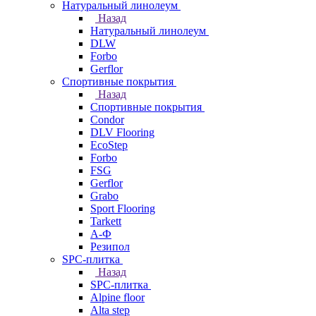
Натуральный линолеум
Назад
Натуральный линолеум
DLW
Forbo
Gerflor
Спортивные покрытия
Назад
Спортивные покрытия
Condor
DLV Flooring
EcoStep
Forbo
FSG
Gerflor
Grabo
Sport Flooring
Tarkett
А-Ф
Резипол
SPC-плитка
Назад
SPC-плитка
Alpine floor
Alta step