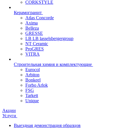
CORKSTYLE
Керамогранит
Atlas Concorde
Axima
Belleza
GRESSE
LB LB lasselsbergergroup
NT Ceramic
ProGRES
VITRA
Строительная химия и комплектующие
Eurocol
Arbiton
Bonkeel
Forbo Arlok
FSG
Tarkett
Unique
Акции
Услуги
Выездная демонстрация образцов