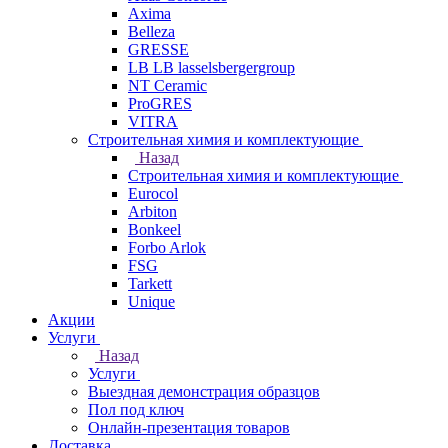
Axima
Belleza
GRESSE
LB LB lasselsbergergroup
NT Ceramic
ProGRES
VITRA
Строительная химия и комплектующие
Назад
Строительная химия и комплектующие
Eurocol
Arbiton
Bonkeel
Forbo Arlok
FSG
Tarkett
Unique
Акции
Услуги
Назад
Услуги
Выездная демонстрация образцов
Пол под ключ
Онлайн-презентация товаров
Доставка