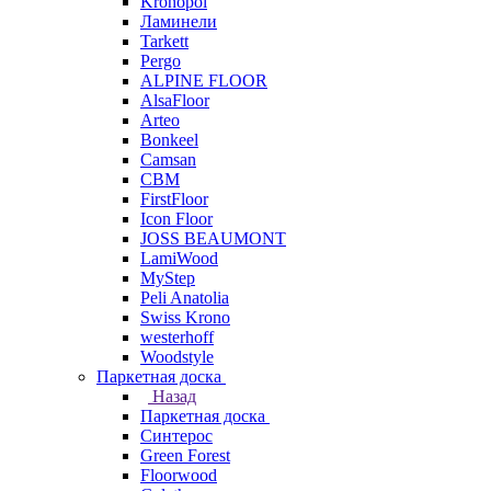
Kronopol
Ламинели
Tarkett
Pergo
ALPINE FLOOR
AlsaFloor
Arteo
Bonkeel
Camsan
CBM
FirstFloor
Icon Floor
JOSS BEAUMONT
LamiWood
MyStep
Peli Anatolia
Swiss Krono
westerhoff
Woodstyle
Паркетная доска
Назад
Паркетная доска
Синтерос
Green Forest
Floorwood