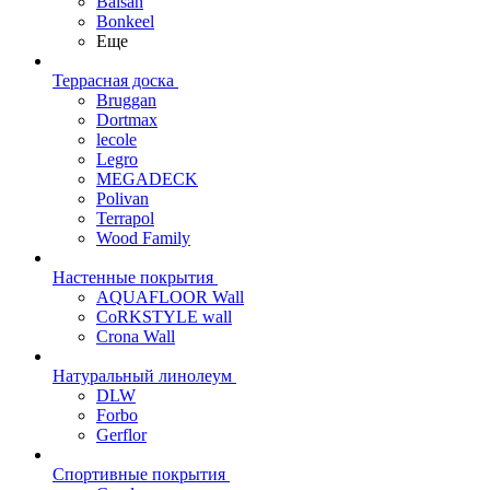
Balsan
Bonkeel
Еще
Террасная доска
Bruggan
Dortmax
lecole
Legro
MEGADECK
Polivan
Terrapol
Wood Family
Настенные покрытия
AQUAFLOOR Wall
CoRKSTYLE wall
Crona Wall
Натуральный линолеум
DLW
Forbo
Gerflor
Спортивные покрытия