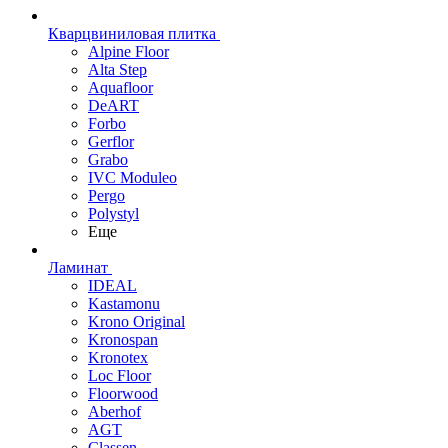
Кварцвиниловая плитка
Alpine Floor
Alta Step
Aquafloor
DeART
Forbo
Gerflor
Grabo
IVC Moduleo
Pergo
Polystyl
Еще
Ламинат
IDEAL
Kastamonu
Krono Original
Kronospan
Kronotex
Loc Floor
Floorwood
Aberhof
AGT
Classen