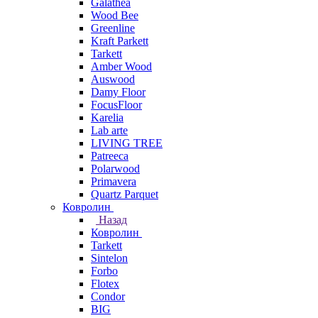
Galathea
Wood Bee
Greenline
Kraft Parkett
Tarkett
Amber Wood
Auswood
Damy Floor
FocusFloor
Karelia
Lab arte
LIVING TREE
Patreeca
Polarwood
Primavera
Quartz Parquet
Ковролин
Назад
Ковролин
Tarkett
Sintelon
Forbo
Flotex
Condor
BIG