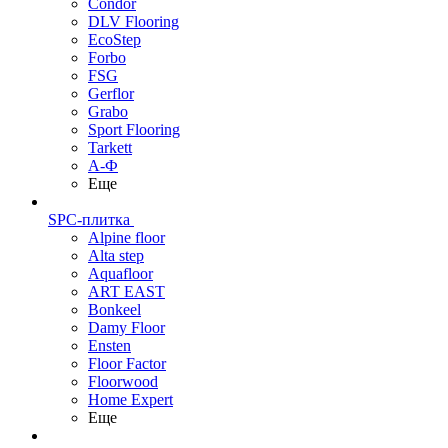
Condor
DLV Flooring
EcoStep
Forbo
FSG
Gerflor
Grabo
Sport Flooring
Tarkett
А-Ф
Еще
SPC-плитка
Alpine floor
Alta step
Aquafloor
ART EAST
Bonkeel
Damy Floor
Ensten
Floor Factor
Floorwood
Home Expert
Еще