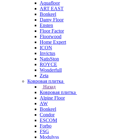
Aquafloor
ART EAST
Bonkeel
Damy Floor
Ensten
Floor Factor
Floorwood
Home Expert
ICON
Invictus
NatisSton
ROYCE
Wonderfull
Zeta
Ковровая плитка
Назад
Ковровая плитка
Alpine Floor
AW
Bonkeel
Condor
ESCOM
Forbo
FSG
Modulyss