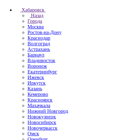
Хабаровск
Назад
Города
Москва
Ростов-на-Дону
Краснодар
Волгоград
Астрахань
Барнаул
Владивосток
Воронеж
Екатеринбург
Ижевск
Иркутск
Казань
Кемерово
Красноярск
Махачкала
Нижний Новгород
Новокузнецк
Новосибирск
Новочеркаcск
Омск
Оренбург