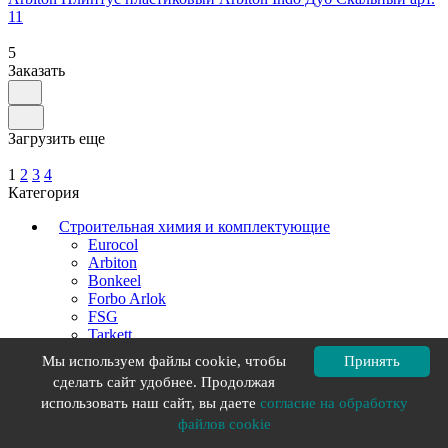
11
5
Заказать
Загрузить еще
1
2
3
4
Категория
Строительная химия и комплектующие
Eurocol
Arbiton
Bonkeel
Forbo Arlok
FSG
Tarkett
Unique
Мы используем файлы cookie, чтобы
Принять
сделать сайт удобнее. Продолжая
Фильтр
использовать наш сайт, вы даете
согласие на обработку
Тип товара
файлов cookie
Плинтус композитный (
5
)
Плинтус МДФ (
20
)