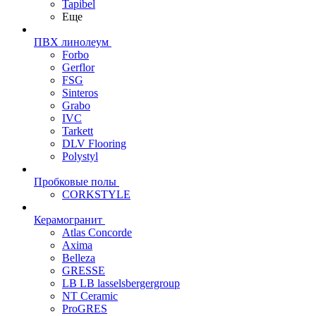
Tapibel
Еще
ПВХ линолеум
Forbo
Gerflor
FSG
Sinteros
Grabo
IVC
Tarkett
DLV Flooring
Polystyl
Пробковые полы
CORKSTYLE
Керамогранит
Atlas Concorde
Axima
Belleza
GRESSE
LB LB lasselsbergergroup
NT Ceramic
ProGRES