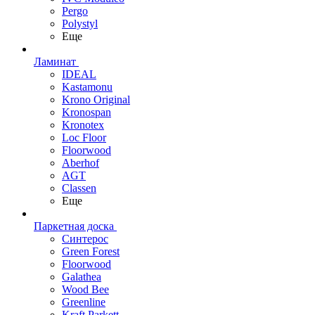
Pergo
Polystyl
Еще
Ламинат
IDEAL
Kastamonu
Krono Original
Kronospan
Kronotex
Loc Floor
Floorwood
Aberhof
AGT
Classen
Еще
Паркетная доска
Синтерос
Green Forest
Floorwood
Galathea
Wood Bee
Greenline
Kraft Parkett