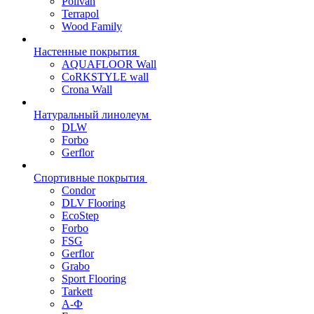
Polivan
Terrapol
Wood Family
Настенные покрытия
AQUAFLOOR Wall
CoRKSTYLE wall
Crona Wall
Натуральный линолеум
DLW
Forbo
Gerflor
Спортивные покрытия
Condor
DLV Flooring
EcoStep
Forbo
FSG
Gerflor
Grabo
Sport Flooring
Tarkett
А-Ф