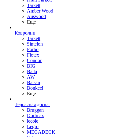
Tarkett
Amber Wood
Auswood
Еще
Ковролин
Tarkett
Sintelon
Forbo
Flotex
Condor
BIG
Balta
AW
Balsan
Bonkeel
Еще
Террасная доска
Bruggan
Dortmax
lecole
Legro
MEGADECK