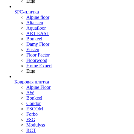
Еще
SPC-плитка
Alpine floor
Alta step
Aquafloor
ART EAST
Bonkeel
Damy Floor
Ensten
Floor Factor
Floorwood
Home Expert
Еще
Ковровая плитка
Alpine Floor
AW
Bonkeel
Condor
ESCOM
Forbo
FSG
Modulyss
RCT