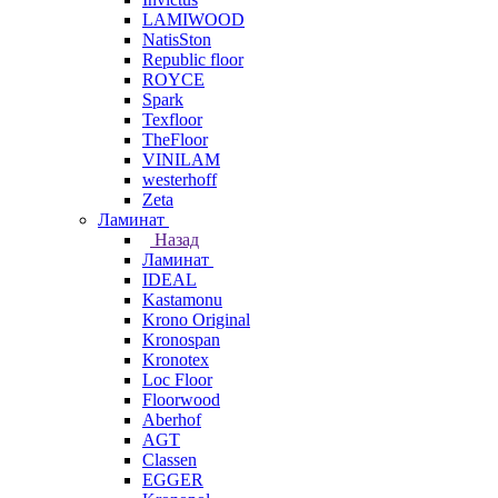
LAMIWOOD
NatisSton
Republic floor
ROYCE
Spark
Texfloor
TheFloor
VINILAM
westerhoff
Zeta
Ламинат
Назад
Ламинат
IDEAL
Kastamonu
Krono Original
Kronospan
Kronotex
Loc Floor
Floorwood
Aberhof
AGT
Classen
EGGER