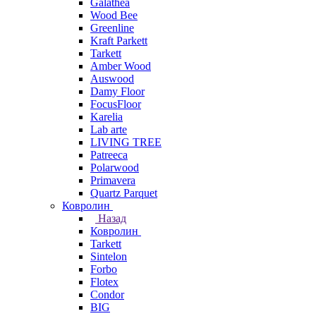
Galathea
Wood Bee
Greenline
Kraft Parkett
Tarkett
Amber Wood
Auswood
Damy Floor
FocusFloor
Karelia
Lab arte
LIVING TREE
Patreeca
Polarwood
Primavera
Quartz Parquet
Ковролин
Назад
Ковролин
Tarkett
Sintelon
Forbo
Flotex
Condor
BIG