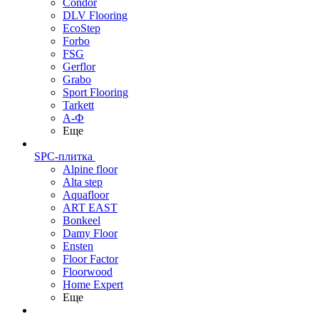
Condor
DLV Flooring
EcoStep
Forbo
FSG
Gerflor
Grabo
Sport Flooring
Tarkett
А-Ф
Еще
SPC-плитка
Alpine floor
Alta step
Aquafloor
ART EAST
Bonkeel
Damy Floor
Ensten
Floor Factor
Floorwood
Home Expert
Еще