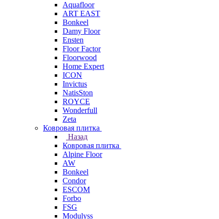
Aquafloor
ART EAST
Bonkeel
Damy Floor
Ensten
Floor Factor
Floorwood
Home Expert
ICON
Invictus
NatisSton
ROYCE
Wonderfull
Zeta
Ковровая плитка
Назад
Ковровая плитка
Alpine Floor
AW
Bonkeel
Condor
ESCOM
Forbo
FSG
Modulyss