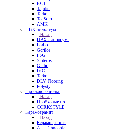
RCT
Tapibel
Tarkett
TecSom
АМК
ПВХ линолеум
Назад
ПВХ линолеум
Forbo
Gerflor
FSG
Sinteros
Grabo
IVC
Tarkett
DLV Flooring
Polystyl
Пробковые полы
Назад
Пробковые полы
CORKSTYLE
Керамогранит
Назад
Керамогранит
Atlas Concorde