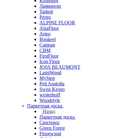
Kronopol
Ламинели
Tarkett
Pergo
ALPINE FLOOR
AlsaFloor
Arteo
Bonkeel
Camsan
CBM
FirstFloor
Icon Floor
JOSS BEAUMONT
LamiWood
MyStep
Peli Anatolia
Swiss Krono
westerhoff
Woodstyle
Паркетная доска
Назад
Паркетная доска
Синтерос
Green Forest
Floorwood