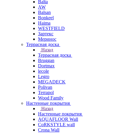
Balta
AW
Balsan
Bonkeel
Haima
WESTFIELD
Зартекс
Меринос
Террасная доска
Назад
Террасная доска
Bruggan
Dortmax
lecole
Legro
MEGADECK
Polivan
Terrapol
Wood Family
Настенные покрытия
Назад
Настенные покрытия
AQUAFLOOR Wall
CoRKSTYLE wall
Crona Wall