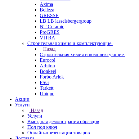
Axima
Belleza
GRESSE
LB LB lasselsbergergroup
NT Ceramic
ProGRES
VITRA
Строительная химия и комплектующие
Назад
Строительная химия и комплектующие
Eurocol
Arbiton
Bonkeel
Forbo Arlok
FSG
Tarkett
Unique
Акции
Услуги
Назад
Услуги
Выездная демонстрация образцов
Пол под ключ
Онлайн-презентация товаров
Доставка