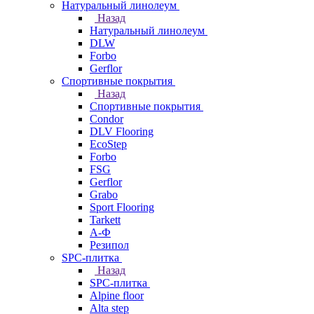
Натуральный линолеум
Назад
Натуральный линолеум
DLW
Forbo
Gerflor
Спортивные покрытия
Назад
Спортивные покрытия
Condor
DLV Flooring
EcoStep
Forbo
FSG
Gerflor
Grabo
Sport Flooring
Tarkett
А-Ф
Резипол
SPC-плитка
Назад
SPC-плитка
Alpine floor
Alta step