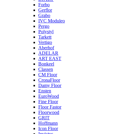
Forbo
Gerflor
Grabo
IVC Moduleo
Pergo
Polystyl
Tarkett
Vertigo
Aberhof
ADELAR
ART EAST
Bonkeel
Classen
CM Floor
CronaFloor
Damy Floor
Ensten
EuroWood
Fine Floor
Floor Fastor
Floorwood
GRIT
Hoffmann
Icon Floor
Invictus