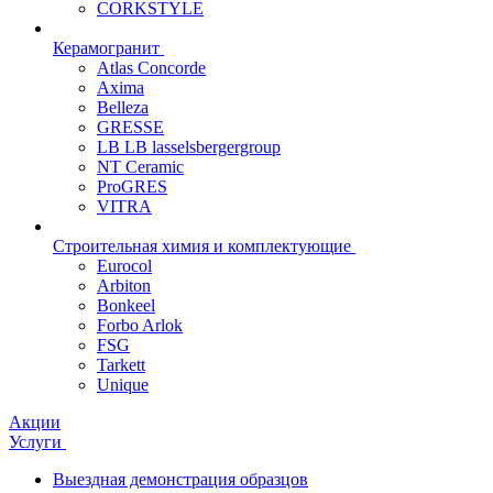
CORKSTYLE
Керамогранит
Atlas Concorde
Axima
Belleza
GRESSE
LB LB lasselsbergergroup
NT Ceramic
ProGRES
VITRA
Строительная химия и комплектующие
Eurocol
Arbiton
Bonkeel
Forbo Arlok
FSG
Tarkett
Unique
Акции
Услуги
Выездная демонстрация образцов