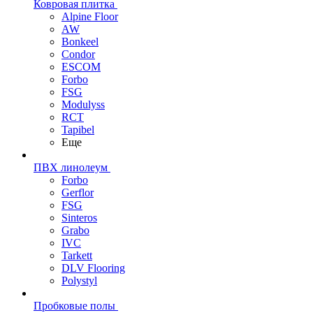
Ковровая плитка
Alpine Floor
AW
Bonkeel
Condor
ESCOM
Forbo
FSG
Modulyss
RCT
Tapibel
Еще
ПВХ линолеум
Forbo
Gerflor
FSG
Sinteros
Grabo
IVC
Tarkett
DLV Flooring
Polystyl
Пробковые полы