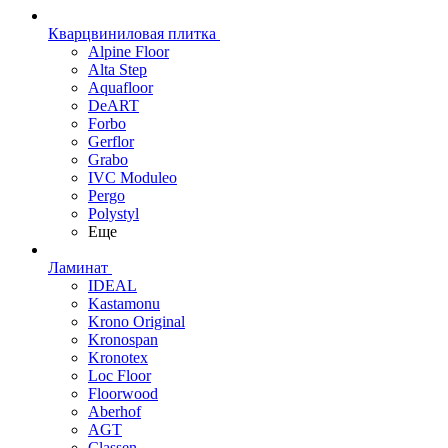
Кварцвиниловая плитка
Alpine Floor
Alta Step
Aquafloor
DeART
Forbo
Gerflor
Grabo
IVC Moduleo
Pergo
Polystyl
Еще
Ламинат
IDEAL
Kastamonu
Krono Original
Kronospan
Kronotex
Loc Floor
Floorwood
Aberhof
AGT
Classen