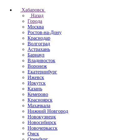
Хабаровск
Назад
Города
Москва
Ростов-на-Дону
Краснодар
Волгоград
Астрахань
Барнаул
Владивосток
Воронеж
Екатеринбург
Ижевск
Иркутск
Казань
Кемерово
Красноярск
Махачкала
Нижний Новгород
Новокузнецк
Новосибирск
Новочеркаcск
Омск
Оренбург