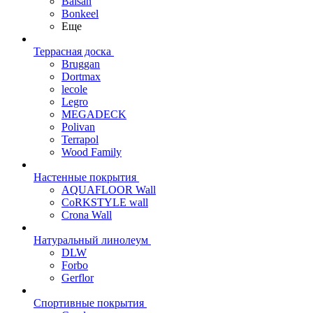
Balsan
Bonkeel
Еще
Террасная доска
Bruggan
Dortmax
lecole
Legro
MEGADECK
Polivan
Terrapol
Wood Family
Настенные покрытия
AQUAFLOOR Wall
CoRKSTYLE wall
Crona Wall
Натуральный линолеум
DLW
Forbo
Gerflor
Спортивные покрытия