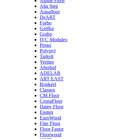
Alpine Floor
Alta Step
Aquafloor
DeART
Forbo
Gerflor
Grabo
IVC Moduleo
Pergo
Polystyl
Tarkett
Vertigo
Aberhof
ADELAR
ART EAST
Bonkeel
Classen
CM Floor
CronaFloor
Damy Floor
Ensten
EuroWood
Fine Floor
Floor Fastor
Floorwood