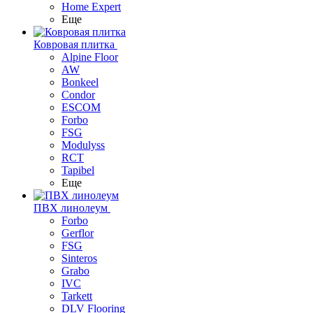
Home Expert
Еще
Ковровая плитка
Alpine Floor
AW
Bonkeel
Condor
ESCOM
Forbo
FSG
Modulyss
RCT
Tapibel
Еще
ПВХ линолеум
Forbo
Gerflor
FSG
Sinteros
Grabo
IVC
Tarkett
DLV Flooring