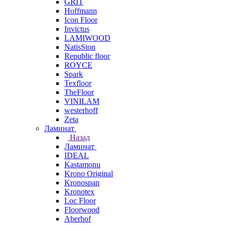
GRIT
Hoffmann
Icon Floor
Invictus
LAMIWOOD
NatisSton
Republic floor
ROYCE
Spark
Texfloor
TheFloor
VINILAM
westerhoff
Zeta
Ламинат
Назад
Ламинат
IDEAL
Kastamonu
Krono Original
Kronospan
Kronotex
Loc Floor
Floorwood
Aberhof