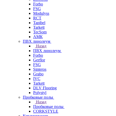
Forbo
FSG
Modulyss
RCT
Tapibel
Tarkett
TecSom
АМК
ПВХ линолеум
Назад
ПВХ линолеум
Forbo
Gerflor
FSG
Sinteros
Grabo
IVC
Tarkett
DLV Flooring
Polystyl
Пробковые полы
Назад
Пробковые полы
CORKSTYLE
Керамогранит