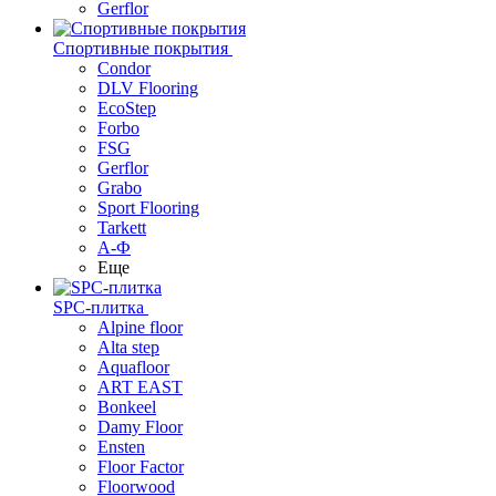
Gerflor
Спортивные покрытия
Condor
DLV Flooring
EcoStep
Forbo
FSG
Gerflor
Grabo
Sport Flooring
Tarkett
А-Ф
Еще
SPC-плитка
Alpine floor
Alta step
Aquafloor
ART EAST
Bonkeel
Damy Floor
Ensten
Floor Factor
Floorwood