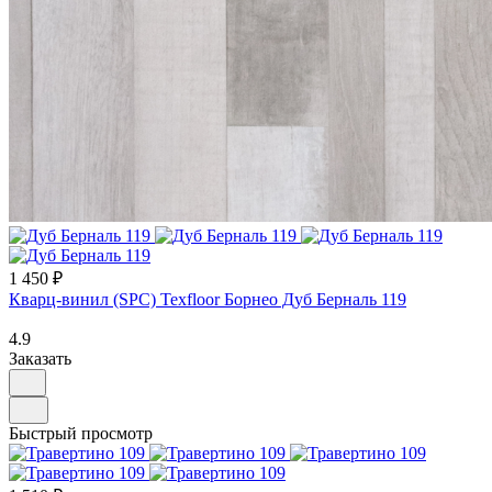
1 450 ₽
Кварц-винил (SPC) Texfloor Борнео Дуб Берналь 119
4.9
Заказать
Быстрый просмотр