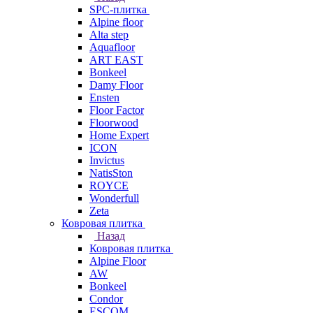
SPC-плитка
Alpine floor
Alta step
Aquafloor
ART EAST
Bonkeel
Damy Floor
Ensten
Floor Factor
Floorwood
Home Expert
ICON
Invictus
NatisSton
ROYCE
Wonderfull
Zeta
Ковровая плитка
Назад
Ковровая плитка
Alpine Floor
AW
Bonkeel
Condor
ESCOM