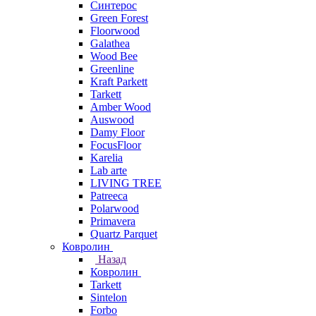
Синтерос
Green Forest
Floorwood
Galathea
Wood Bee
Greenline
Kraft Parkett
Tarkett
Amber Wood
Auswood
Damy Floor
FocusFloor
Karelia
Lab arte
LIVING TREE
Patreeca
Polarwood
Primavera
Quartz Parquet
Ковролин
Назад
Ковролин
Tarkett
Sintelon
Forbo