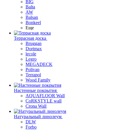
BIG
Balta
AW
Balsan
Bonkeel
Еще
Террасная доска
Bruggan
Dortmax
lecole
Legro
MEGADECK
Polivan
Terrapol
Wood Family
Настенные покрытия
AQUAFLOOR Wall
CoRKSTYLE wall
Crona Wall
Натуральный линолеум
DLW
Forbo