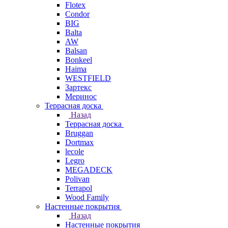
Flotex
Condor
BIG
Balta
AW
Balsan
Bonkeel
Haima
WESTFIELD
Зартекс
Меринос
Террасная доска
Назад
Террасная доска
Bruggan
Dortmax
lecole
Legro
MEGADECK
Polivan
Terrapol
Wood Family
Настенные покрытия
Назад
Настенные покрытия