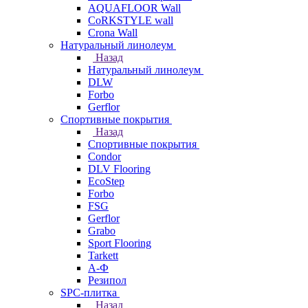
AQUAFLOOR Wall
CoRKSTYLE wall
Crona Wall
Натуральный линолеум
Назад
Натуральный линолеум
DLW
Forbo
Gerflor
Спортивные покрытия
Назад
Спортивные покрытия
Condor
DLV Flooring
EcoStep
Forbo
FSG
Gerflor
Grabo
Sport Flooring
Tarkett
А-Ф
Резипол
SPC-плитка
Назад