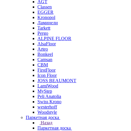
AGT
Classen
EGGER
Kronopol
Ламинели
Tarkett
Pergo
ALPINE FLOOR
AlsaFloor
Arteo
Bonkeel
Camsan
CBM
FirstFloor
Icon Floor
JOSS BEAUMONT
LamiWood
MyStep
Peli Anatolia
Swiss Krono
westerhoff
Woodstyle
Паркетная доска
Назад
Паркетная доска