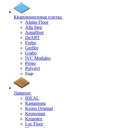
Кварцвиниловая плитка
Alpine Floor
Alta Step
Aquafloor
DeART
Forbo
Gerflor
Grabo
IVC Moduleo
Pergo
Polystyl
Еще
Ламинат
IDEAL
Kastamonu
Krono Original
Kronospan
Kronotex
Loc Floor