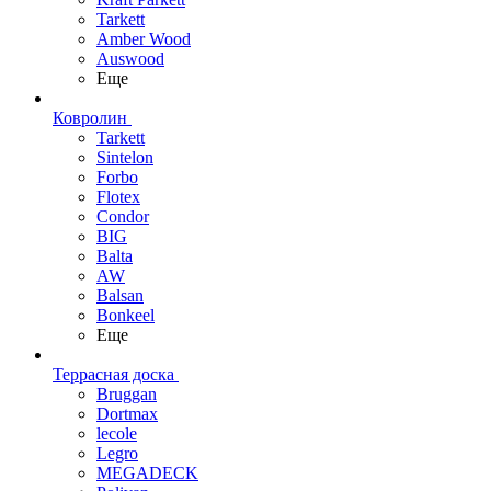
Tarkett
Amber Wood
Auswood
Еще
Ковролин
Tarkett
Sintelon
Forbo
Flotex
Condor
BIG
Balta
AW
Balsan
Bonkeel
Еще
Террасная доска
Bruggan
Dortmax
lecole
Legro
MEGADECK