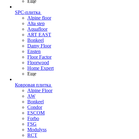
Еще
SPC-плитка
Alpine floor
Alta step
Aquafloor
ART EAST
Bonkeel
Damy Floor
Ensten
Floor Factor
Floorwood
Home Expert
Еще
Ковровая плитка
Alpine Floor
AW
Bonkeel
Condor
ESCOM
Forbo
FSG
Modulyss
RCT