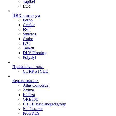
Tapibel
Еще
ПВХ линолеум
Forbo
Gerflor
FSG
Sinteros
Grabo
IVC
Tarkett
DLV Flooring
Polystyl
Пробковые полы
CORKSTYLE
Керамогранит
Atlas Concorde
Axima
Belleza
GRESSE
LB LB lasselsbergergroup
NT Ceramic
ProGRES