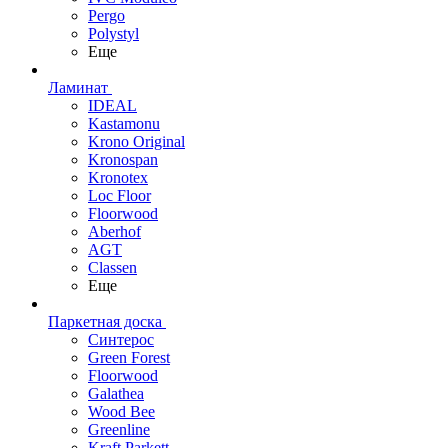
Pergo
Polystyl
Еще
Ламинат
IDEAL
Kastamonu
Krono Original
Kronospan
Kronotex
Loc Floor
Floorwood
Aberhof
AGT
Classen
Еще
Паркетная доска
Синтерос
Green Forest
Floorwood
Galathea
Wood Bee
Greenline
Kraft Parkett