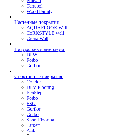
Polivan
Terrapol
Wood Family
Настенные покрытия
AQUAFLOOR Wall
CoRKSTYLE wall
Crona Wall
Натуральный линолеум
DLW
Forbo
Gerflor
Спортивные покрытия
Condor
DLV Flooring
EcoStep
Forbo
FSG
Gerflor
Grabo
Sport Flooring
Tarkett
А-Ф