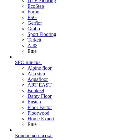
DLV Flooring
EcoStep
Forbo
FSG
Gerflor
Grabo
Sport Flooring
Tarkett
А-Ф
Еще
SPC-плитка
Alpine floor
Alta step
Aquafloor
ART EAST
Bonkeel
Damy Floor
Ensten
Floor Factor
Floorwood
Home Expert
Еще
Ковровая плитка