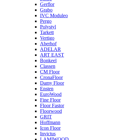
Gerflor
Grabo
IVC Moduleo
Pergo
Polystyl
Tarkett
Vertigo
Aberhof
ADELAR
ART EAST
Bonkeel
Classen
CM Floor
CronaFloor
Damy Floor
Ensten
EuroWood
Fine Floor
Floor Fastor
Floorwood
GRIT
Hoffmann
Icon Floor
Invictus
LAMIWOOD