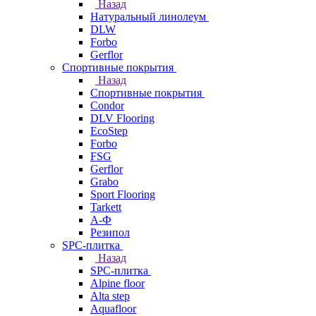
Назад
Натуральный линолеум
DLW
Forbo
Gerflor
Спортивные покрытия
Назад
Спортивные покрытия
Condor
DLV Flooring
EcoStep
Forbo
FSG
Gerflor
Grabo
Sport Flooring
Tarkett
А-Ф
Резипол
SPC-плитка
Назад
SPC-плитка
Alpine floor
Alta step
Aquafloor