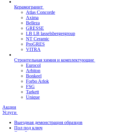
Керамогранит
Atlas Concorde
Axima
Belleza
GRESSE
LB LB lasselsbergergroup
NT Ceramic
ProGRES
VITRA
Строительная химия и комплектующие
Eurocol
Arbiton
Bonkeel
Forbo Arlok
FSG
Tarkett
Unique
Акции
Услуги
Выездная демонстрация образцов
Пол под ключ