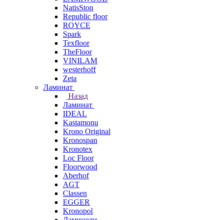
NatisSton
Republic floor
ROYCE
Spark
Texfloor
TheFloor
VINILAM
westerhoff
Zeta
Ламинат
Назад
Ламинат
IDEAL
Kastamonu
Krono Original
Kronospan
Kronotex
Loc Floor
Floorwood
Aberhof
AGT
Classen
EGGER
Kronopol
Ламинели