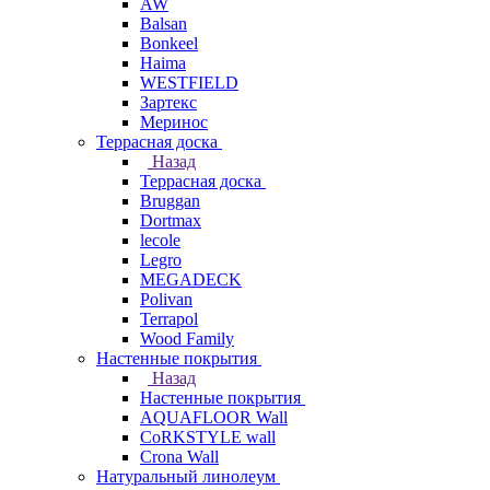
AW
Balsan
Bonkeel
Haima
WESTFIELD
Зартекс
Меринос
Террасная доска
Назад
Террасная доска
Bruggan
Dortmax
lecole
Legro
MEGADECK
Polivan
Terrapol
Wood Family
Настенные покрытия
Назад
Настенные покрытия
AQUAFLOOR Wall
CoRKSTYLE wall
Crona Wall
Натуральный линолеум