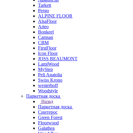
Tarkett
Pergo
ALPINE FLOOR
AlsaFloor
Arteo
Bonkeel
Camsan
CBM
FirstFloor
Icon Floor
JOSS BEAUMONT
LamiWood
MyStep
Peli Anatolia
Swiss Krono
westerhoff
Woodstyle
Паркетная доска
Назад
Паркетная доска
Синтерос
Green Forest
Floorwood
Galathea