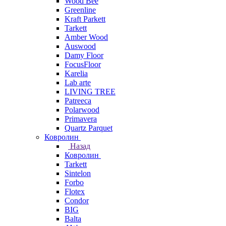
Wood Bee
Greenline
Kraft Parkett
Tarkett
Amber Wood
Auswood
Damy Floor
FocusFloor
Karelia
Lab arte
LIVING TREE
Patreeca
Polarwood
Primavera
Quartz Parquet
Ковролин
Назад
Ковролин
Tarkett
Sintelon
Forbo
Flotex
Condor
BIG
Balta