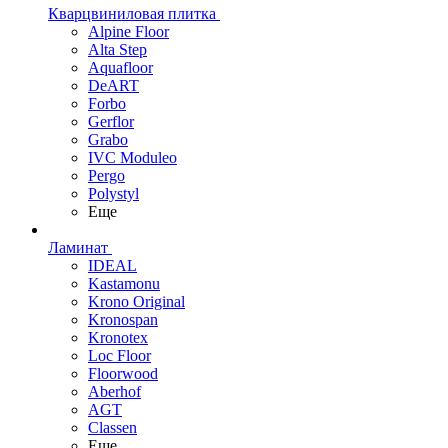
Кварцвиниловая плитка
Alpine Floor
Alta Step
Aquafloor
DeART
Forbo
Gerflor
Grabo
IVC Moduleo
Pergo
Polystyl
Еще
Ламинат
IDEAL
Kastamonu
Krono Original
Kronospan
Kronotex
Loc Floor
Floorwood
Aberhof
AGT
Classen
Еще