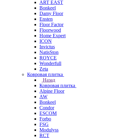
ART EAST
Bonkeel
Damy Floor
Ensten
Floor Factor
Floorwood
Home Expert
ICON
Invictus
NatisSton
ROYCE
Wonderfull
Zeta
Ковровая плитка
Назад
Ковровая плитка
Alpine Floor
AW
Bonkeel
Condor
ESCOM
Forbo
FSG
Modulyss
RCT