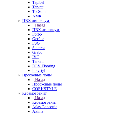
Tapibel
Tarkett
TecSom
АМК
ПВХ линолеум
Назад
ПВХ линолеум
Forbo
Gerflor
FSG
Sinteros
Grabo
IVC
Tarkett
DLV Flooring
Polystyl
Пробковые полы
Назад
Пробковые полы
CORKSTYLE
Керамогранит
Назад
Керамогранит
Atlas Concorde
Axima