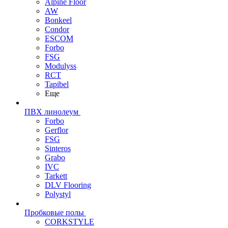
Alpine Floor
AW
Bonkeel
Condor
ESCOM
Forbo
FSG
Modulyss
RCT
Tapibel
Еще
ПВХ линолеум
Forbo
Gerflor
FSG
Sinteros
Grabo
IVC
Tarkett
DLV Flooring
Polystyl
Пробковые полы
CORKSTYLE