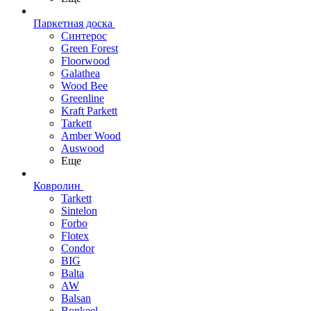
Паркетная доска
Синтерос
Green Forest
Floorwood
Galathea
Wood Bee
Greenline
Kraft Parkett
Tarkett
Amber Wood
Auswood
Еще
Ковролин
Tarkett
Sintelon
Forbo
Flotex
Condor
BIG
Balta
AW
Balsan
Bonkeel