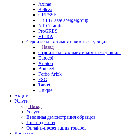
Axima
Belleza
GRESSE
LB LB lasselsbergergroup
NT Ceramic
ProGRES
VITRA
Строительная химия и комплектующие
Назад
Строительная химия и комплектующие
Eurocol
Arbiton
Bonkeel
Forbo Arlok
FSG
Tarkett
Unique
Акции
Услуги
Назад
Услуги
Выездная демонстрация образцов
Пол под ключ
Онлайн-презентация товаров
Доставка