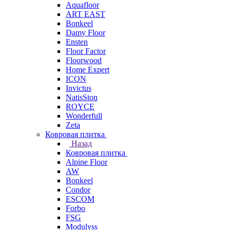
Aquafloor
ART EAST
Bonkeel
Damy Floor
Ensten
Floor Factor
Floorwood
Home Expert
ICON
Invictus
NatisSton
ROYCE
Wonderfull
Zeta
Ковровая плитка
Назад
Ковровая плитка
Alpine Floor
AW
Bonkeel
Condor
ESCOM
Forbo
FSG
Modulyss