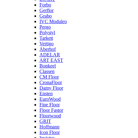
Forbo
Gerflor
Grabo
IVC Moduleo
Pergo
Polystyl
Tarkett
Vertigo
Aberhof
ADELAR
ART EAST
Bonkeel
Classen
CM Floor
CronaFloor
Damy Floor
Ensten
EuroWood
Fine Floor
Floor Fastor
Floorwood
GRIT
Hoffmann
Icon Floor
Invictus