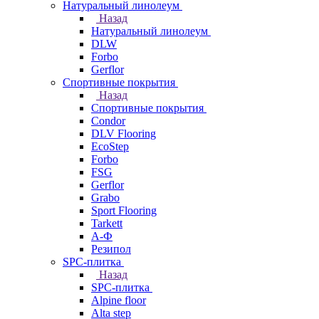
Натуральный линолеум
Назад
Натуральный линолеум
DLW
Forbo
Gerflor
Спортивные покрытия
Назад
Спортивные покрытия
Condor
DLV Flooring
EcoStep
Forbo
FSG
Gerflor
Grabo
Sport Flooring
Tarkett
А-Ф
Резипол
SPC-плитка
Назад
SPC-плитка
Alpine floor
Alta step