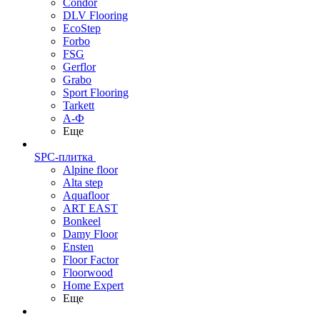
Condor
DLV Flooring
EcoStep
Forbo
FSG
Gerflor
Grabo
Sport Flooring
Tarkett
А-Ф
Еще
SPC-плитка
Alpine floor
Alta step
Aquafloor
ART EAST
Bonkeel
Damy Floor
Ensten
Floor Factor
Floorwood
Home Expert
Еще