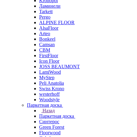
Kronopol
Ламинели
Tarkett
Pergo
ALPINE FLOOR
AlsaFloor
Arteo
Bonkeel
Camsan
CBM
FirstFloor
Icon Floor
JOSS BEAUMONT
LamiWood
MyStep
Peli Anatolia
Swiss Krono
westerhoff
Woodstyle
Паркетная доска
Назад
Паркетная доска
Синтерос
Green Forest
Floorwood