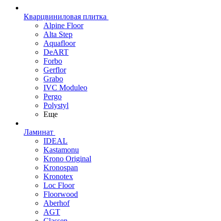
Кварцвиниловая плитка
Alpine Floor
Alta Step
Aquafloor
DeART
Forbo
Gerflor
Grabo
IVC Moduleo
Pergo
Polystyl
Еще
Ламинат
IDEAL
Kastamonu
Krono Original
Kronospan
Kronotex
Loc Floor
Floorwood
Aberhof
AGT
Classen