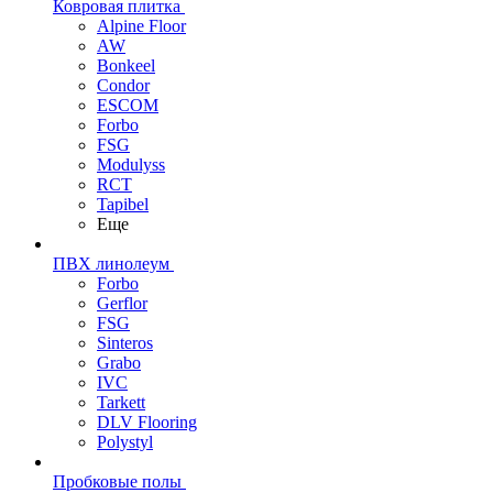
Ковровая плитка
Alpine Floor
AW
Bonkeel
Condor
ESCOM
Forbo
FSG
Modulyss
RCT
Tapibel
Еще
ПВХ линолеум
Forbo
Gerflor
FSG
Sinteros
Grabo
IVC
Tarkett
DLV Flooring
Polystyl
Пробковые полы