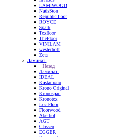
LAMIWOOD
NatisSton
Republic floor
ROYCE
Spark
Texfloor
TheFloor
VINILAM
westerhoff
Zeta
Ламинат
Назад
Ламинат
IDEAL
Kastamonu
Krono Original
Kronospan
Kronotex
Loc Floor
Floorwood
Aberhof
AGT
Classen
EGGER