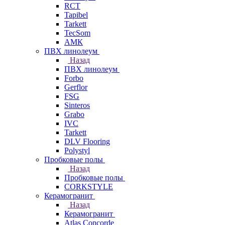
RCT
Tapibel
Tarkett
TecSom
АМК
ПВХ линолеум
Назад
ПВХ линолеум
Forbo
Gerflor
FSG
Sinteros
Grabo
IVC
Tarkett
DLV Flooring
Polystyl
Пробковые полы
Назад
Пробковые полы
CORKSTYLE
Керамогранит
Назад
Керамогранит
Atlas Concorde