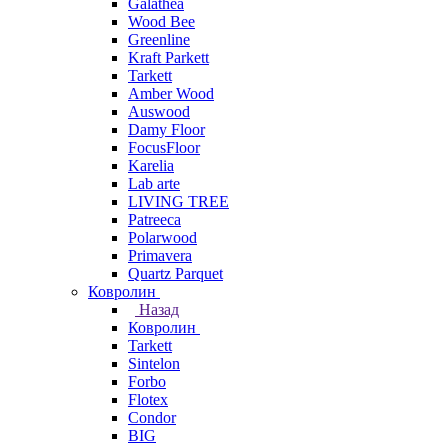
Galathea
Wood Bee
Greenline
Kraft Parkett
Tarkett
Amber Wood
Auswood
Damy Floor
FocusFloor
Karelia
Lab arte
LIVING TREE
Patreeca
Polarwood
Primavera
Quartz Parquet
Ковролин
Назад
Ковролин
Tarkett
Sintelon
Forbo
Flotex
Condor
BIG