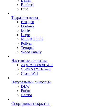
Balsan
Bonkeel
Еще
Террасная доска
Bruggan
Dortmax
lecole
Legro
MEGADECK
Polivan
Terrapol
Wood Family
Настенные покрытия
AQUAFLOOR Wall
CoRKSTYLE wall
Crona Wall
Натуральный линолеум
DLW
Forbo
Gerflor
Спортивные покрытия