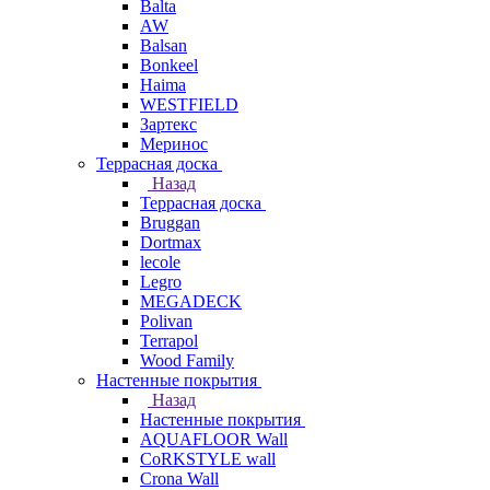
Balta
AW
Balsan
Bonkeel
Haima
WESTFIELD
Зартекс
Меринос
Террасная доска
Назад
Террасная доска
Bruggan
Dortmax
lecole
Legro
MEGADECK
Polivan
Terrapol
Wood Family
Настенные покрытия
Назад
Настенные покрытия
AQUAFLOOR Wall
CoRKSTYLE wall
Crona Wall