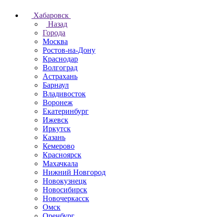
Хабаровск
Назад
Города
Москва
Ростов-на-Дону
Краснодар
Волгоград
Астрахань
Барнаул
Владивосток
Воронеж
Екатеринбург
Ижевск
Иркутск
Казань
Кемерово
Красноярск
Махачкала
Нижний Новгород
Новокузнецк
Новосибирск
Новочеркаcск
Омск
Оренбург