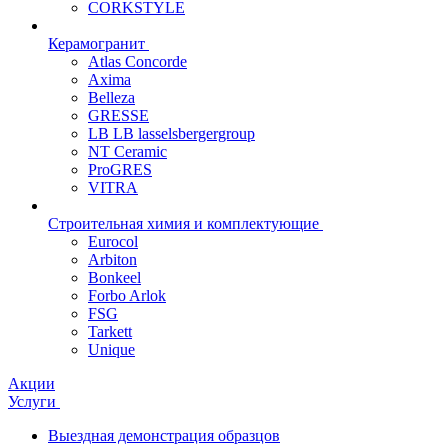
CORKSTYLE
Керамогранит
Atlas Concorde
Axima
Belleza
GRESSE
LB LB lasselsbergergroup
NT Ceramic
ProGRES
VITRA
Строительная химия и комплектующие
Eurocol
Arbiton
Bonkeel
Forbo Arlok
FSG
Tarkett
Unique
Акции
Услуги
Выездная демонстрация образцов