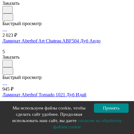
Заказать
Быстрый просмотр
2 023 ₽
Ламинат Aberhof Art Chateau ABF504 Дуб Андо
5
Заказать
Быстрый просмотр
945 ₽
Ламинат Aberhof Tornado 1021 Дуб Идай
4.9
Мы используем файлы cookie, чтобы
Принять
Заказать
сделать сайт удобнее. Продолжая
использовать наш сайт, вы даете
согласие на обработку
файлов cookie
Загрузить еще