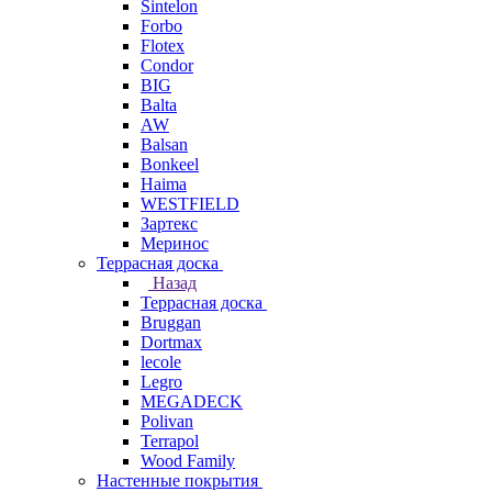
Sintelon
Forbo
Flotex
Condor
BIG
Balta
AW
Balsan
Bonkeel
Haima
WESTFIELD
Зартекс
Меринос
Террасная доска
Назад
Террасная доска
Bruggan
Dortmax
lecole
Legro
MEGADECK
Polivan
Terrapol
Wood Family
Настенные покрытия