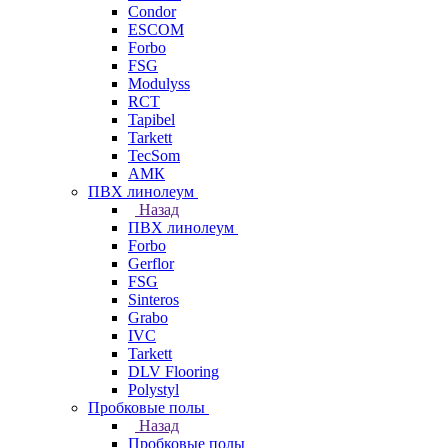
Condor
ESCOM
Forbo
FSG
Modulyss
RCT
Tapibel
Tarkett
TecSom
АМК
ПВХ линолеум
Назад
ПВХ линолеум
Forbo
Gerflor
FSG
Sinteros
Grabo
IVC
Tarkett
DLV Flooring
Polystyl
Пробковые полы
Назад
Пробковые полы