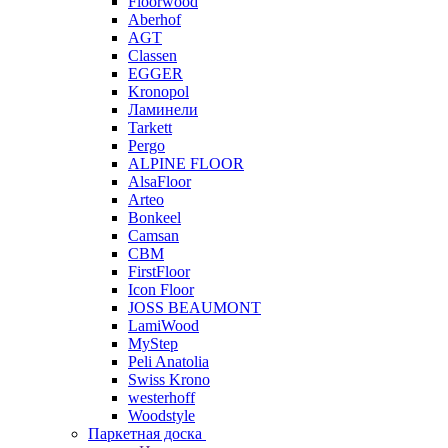
Floorwood
Aberhof
AGT
Classen
EGGER
Kronopol
Ламинели
Tarkett
Pergo
ALPINE FLOOR
AlsaFloor
Arteo
Bonkeel
Camsan
CBM
FirstFloor
Icon Floor
JOSS BEAUMONT
LamiWood
MyStep
Peli Anatolia
Swiss Krono
westerhoff
Woodstyle
Паркетная доска