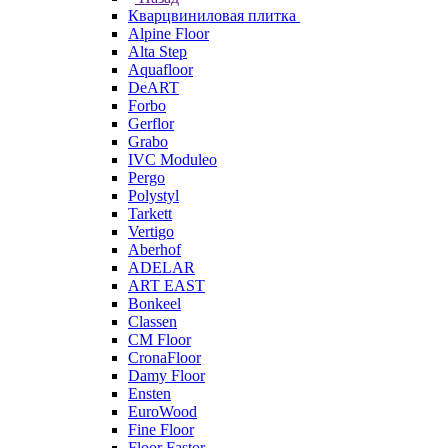
Кварцвиниловая плитка
Alpine Floor
Alta Step
Aquafloor
DeART
Forbo
Gerflor
Grabo
IVC Moduleo
Pergo
Polystyl
Tarkett
Vertigo
Aberhof
ADELAR
ART EAST
Bonkeel
Classen
CM Floor
CronaFloor
Damy Floor
Ensten
EuroWood
Fine Floor
Floor Fastor