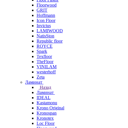
Floorwood
GRIT
Hoffmann
Icon Floor
Invictus
LAMIWOOD
NatisSton
Republic floor
ROYCE
Spark
Texfloor
TheFloor
VINILAM
westerhoff
Zeta
Ламинат
Назад
Ламинат
IDEAL
Kastamonu
Krono Original
Kronospan
Kronotex
Loc Floor