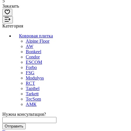
5
Заказать
Категория
Ковровая плитка
Alpine Floor
AW
Bonkeel
Condor
ESCOM
Forbo
FSG
Modulyss
RCT
Tapibel
Tarkett
TecSom
АМК
Нужна консультация?