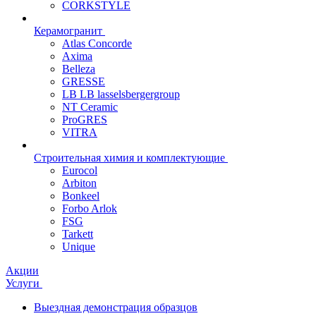
CORKSTYLE
Керамогранит
Atlas Concorde
Axima
Belleza
GRESSE
LB LB lasselsbergergroup
NT Ceramic
ProGRES
VITRA
Строительная химия и комплектующие
Eurocol
Arbiton
Bonkeel
Forbo Arlok
FSG
Tarkett
Unique
Акции
Услуги
Выездная демонстрация образцов