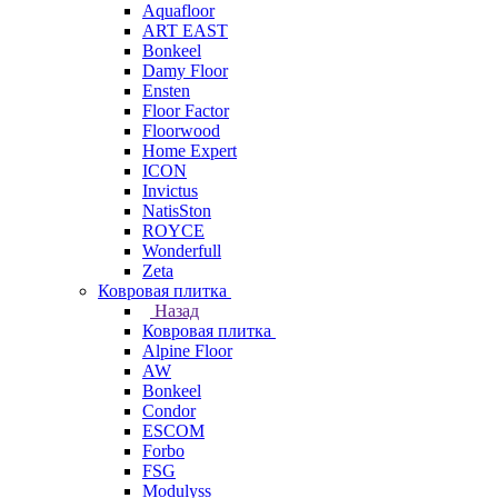
Aquafloor
ART EAST
Bonkeel
Damy Floor
Ensten
Floor Factor
Floorwood
Home Expert
ICON
Invictus
NatisSton
ROYCE
Wonderfull
Zeta
Ковровая плитка
Назад
Ковровая плитка
Alpine Floor
AW
Bonkeel
Condor
ESCOM
Forbo
FSG
Modulyss