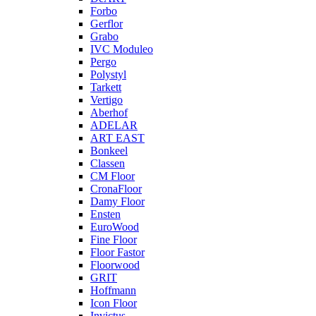
Forbo
Gerflor
Grabo
IVC Moduleo
Pergo
Polystyl
Tarkett
Vertigo
Aberhof
ADELAR
ART EAST
Bonkeel
Classen
CM Floor
CronaFloor
Damy Floor
Ensten
EuroWood
Fine Floor
Floor Fastor
Floorwood
GRIT
Hoffmann
Icon Floor
Invictus