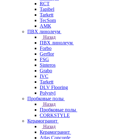
RCT
Tapibel
Tarkett
TecSom
АМК
ПВХ линолеум
Назад
ПВХ линолеум
Forbo
Gerflor
FSG
Sinteros
Grabo
IVC
Tarkett
DLV Flooring
Polystyl
Пробковые полы
Назад
Пробковые полы
CORKSTYLE
Керамогранит
Назад
Керамогранит
Atlas Concorde