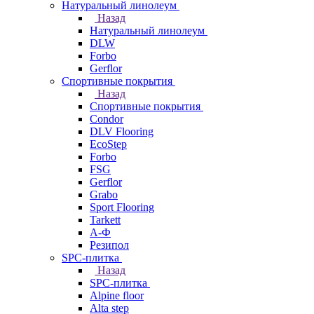
Натуральный линолеум
Назад
Натуральный линолеум
DLW
Forbo
Gerflor
Спортивные покрытия
Назад
Спортивные покрытия
Condor
DLV Flooring
EcoStep
Forbo
FSG
Gerflor
Grabo
Sport Flooring
Tarkett
А-Ф
Резипол
SPC-плитка
Назад
SPC-плитка
Alpine floor
Alta step