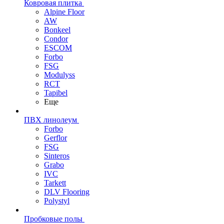
Ковровая плитка
Alpine Floor
AW
Bonkeel
Condor
ESCOM
Forbo
FSG
Modulyss
RCT
Tapibel
Еще
ПВХ линолеум
Forbo
Gerflor
FSG
Sinteros
Grabo
IVC
Tarkett
DLV Flooring
Polystyl
Пробковые полы