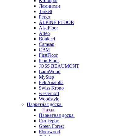
Kronopol
Ламинели
Tarkett
Pergo
ALPINE FLOOR
AlsaFloor
Arteo
Bonkeel
Camsan
CBM
FirstFloor
Icon Floor
JOSS BEAUMONT
LamiWood
MyStep
Peli Anatolia
Swiss Krono
westerhoff
Woodstyle
Паркетная доска
Назад
Паркетная доска
Синтерос
Green Forest
Floorwood