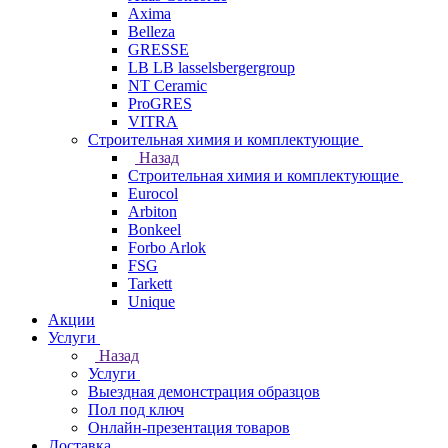
Axima
Belleza
GRESSE
LB LB lasselsbergergroup
NT Ceramic
ProGRES
VITRA
Строительная химия и комплектующие
Назад
Строительная химия и комплектующие
Eurocol
Arbiton
Bonkeel
Forbo Arlok
FSG
Tarkett
Unique
Акции
Услуги
Назад
Услуги
Выездная демонстрация образцов
Пол под ключ
Онлайн-презентация товаров
Доставка