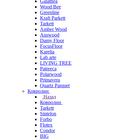
Galathea
Wood Bee
Greenline
Kraft Parkett
Tarkett
Amber Wood
Auswood
Damy Floor
FocusFloor
Karelia
Lab arte
LIVING TREE
Patreeca
Polarwood
Primavera
Quartz Parquet
Ковролин
Назад
Ковролин
Tarkett
Sintelon
Forbo
Flotex
Condor
BIG