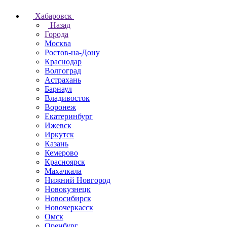
Хабаровск
Назад
Города
Москва
Ростов-на-Дону
Краснодар
Волгоград
Астрахань
Барнаул
Владивосток
Воронеж
Екатеринбург
Ижевск
Иркутск
Казань
Кемерово
Красноярск
Махачкала
Нижний Новгород
Новокузнецк
Новосибирск
Новочеркаcск
Омск
Оренбург