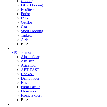
Condor
DLV Flooring
EcoStep
Forbo
FSG
Gerflor
Grabo
Sport Flooring
Tarkett
А-Ф
Еще
SPC-плитка
Alpine floor
Alta step
Aquafloor
ART EAST
Bonkeel
Damy Floor
Ensten
Floor Factor
Floorwood
Home Expert
Еще