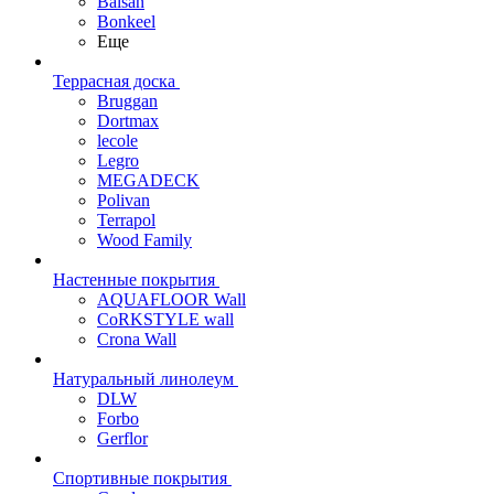
Balsan
Bonkeel
Еще
Террасная доска
Bruggan
Dortmax
lecole
Legro
MEGADECK
Polivan
Terrapol
Wood Family
Настенные покрытия
AQUAFLOOR Wall
CoRKSTYLE wall
Crona Wall
Натуральный линолеум
DLW
Forbo
Gerflor
Спортивные покрытия