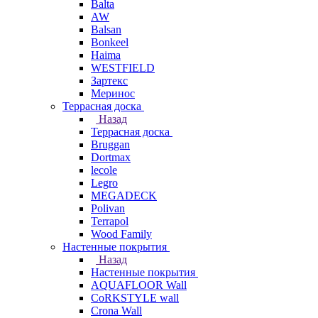
Balta
AW
Balsan
Bonkeel
Haima
WESTFIELD
Зартекс
Меринос
Террасная доска
Назад
Террасная доска
Bruggan
Dortmax
lecole
Legro
MEGADECK
Polivan
Terrapol
Wood Family
Настенные покрытия
Назад
Настенные покрытия
AQUAFLOOR Wall
CoRKSTYLE wall
Crona Wall