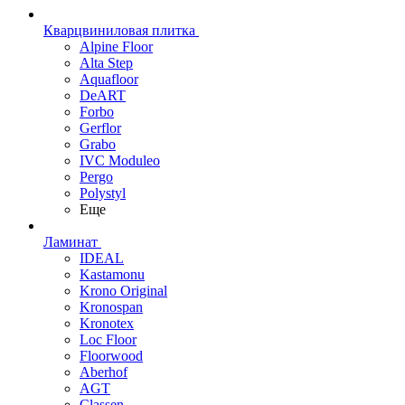
Кварцвиниловая плитка
Alpine Floor
Alta Step
Aquafloor
DeART
Forbo
Gerflor
Grabo
IVC Moduleo
Pergo
Polystyl
Еще
Ламинат
IDEAL
Kastamonu
Krono Original
Kronospan
Kronotex
Loc Floor
Floorwood
Aberhof
AGT
Classen