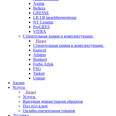
Axima
Belleza
GRESSE
LB LB lasselsbergergroup
NT Ceramic
ProGRES
VITRA
Строительная химия и комплектующие
Назад
Строительная химия и комплектующие
Eurocol
Arbiton
Bonkeel
Forbo Arlok
FSG
Tarkett
Unique
Акции
Услуги
Назад
Услуги
Выездная демонстрация образцов
Пол под ключ
Онлайн-презентация товаров
Доставка