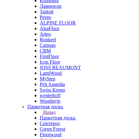
Kronopol
Ламинели
Tarkett
Pergo
ALPINE FLOOR
AlsaFloor
Arteo
Bonkeel
Camsan
CBM
FirstFloor
Icon Floor
JOSS BEAUMONT
LamiWood
MyStep
Peli Anatolia
Swiss Krono
westerhoff
Woodstyle
Паркетная доска
Назад
Паркетная доска
Синтерос
Green Forest
Floorwood