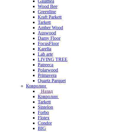
Galathea
Wood Bee
Greenline
Kraft Parkett
Tarkett
Amber Wood
Auswood
Damy Floor
FocusFloor
Karelia
Lab arte
LIVING TREE
Patreeca
Polarwood
Primavera
Quartz Parquet
Ковролин
Назад
Ковролин
Tarkett
Sintelon
Forbo
Flotex
Condor
BIG