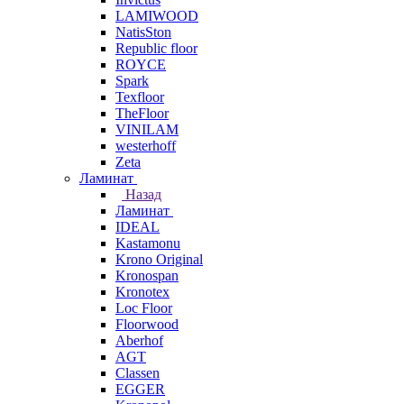
LAMIWOOD
NatisSton
Republic floor
ROYCE
Spark
Texfloor
TheFloor
VINILAM
westerhoff
Zeta
Ламинат
Назад
Ламинат
IDEAL
Kastamonu
Krono Original
Kronospan
Kronotex
Loc Floor
Floorwood
Aberhof
AGT
Classen
EGGER