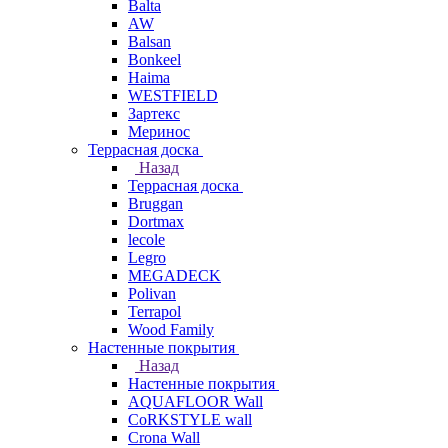
Balta
AW
Balsan
Bonkeel
Haima
WESTFIELD
Зартекс
Меринос
Террасная доска
Назад
Террасная доска
Bruggan
Dortmax
lecole
Legro
MEGADECK
Polivan
Terrapol
Wood Family
Настенные покрытия
Назад
Настенные покрытия
AQUAFLOOR Wall
CoRKSTYLE wall
Crona Wall