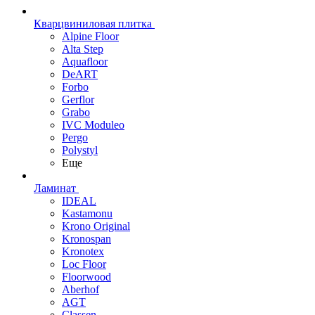
Кварцвиниловая плитка
Alpine Floor
Alta Step
Aquafloor
DeART
Forbo
Gerflor
Grabo
IVC Moduleo
Pergo
Polystyl
Еще
Ламинат
IDEAL
Kastamonu
Krono Original
Kronospan
Kronotex
Loc Floor
Floorwood
Aberhof
AGT
Classen