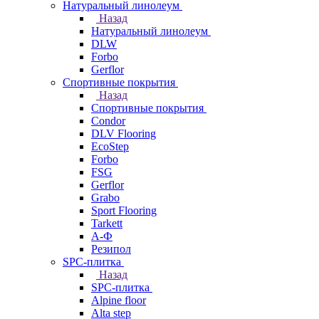
Натуральный линолеум
Назад
Натуральный линолеум
DLW
Forbo
Gerflor
Спортивные покрытия
Назад
Спортивные покрытия
Condor
DLV Flooring
EcoStep
Forbo
FSG
Gerflor
Grabo
Sport Flooring
Tarkett
А-Ф
Резипол
SPC-плитка
Назад
SPC-плитка
Alpine floor
Alta step