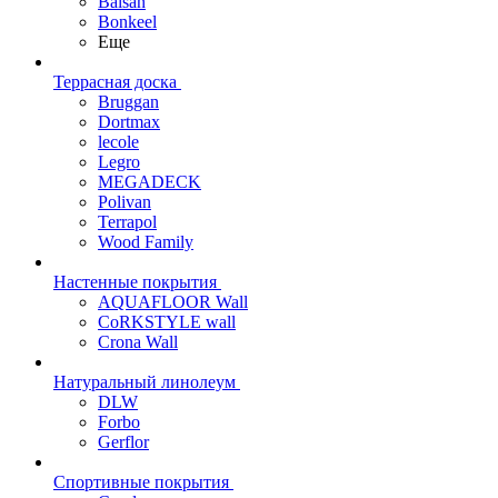
Balsan
Bonkeel
Еще
Террасная доска
Bruggan
Dortmax
lecole
Legro
MEGADECK
Polivan
Terrapol
Wood Family
Настенные покрытия
AQUAFLOOR Wall
CoRKSTYLE wall
Crona Wall
Натуральный линолеум
DLW
Forbo
Gerflor
Спортивные покрытия