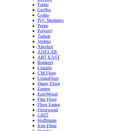
Forbo
Gerflor
Grabo
IVC Moduleo
Pergo
Polystyl
Tarkett
Vertigo
Aberhof
ADELAR
ART EAST
Bonkeel
Classen
CM Floor
CronaFloor
Damy Floor
Ensten
EuroWood
Fine Floor
Floor Fastor
Floorwood
GRIT
Hoffmann
Icon Floor
Invictus