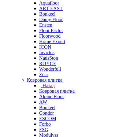
Aquafloor
ART EAST
Bonkeel
Damy Floor
Ensten
Floor Factor
Floorwood
Home Expert
ICON
Invictus
NatisSton
ROYCE
Wonderfull
Zeta
Ковровая плитка
Назад
Ковровая плитка
Alpine Floor
AW
Bonkeel
Condor
ESCOM
Forbo
FSG
Modulyss