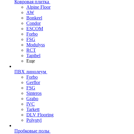
Ковровая плитка
Alpine Floor
AW
Bonkeel
Condor
ESCOM
Forbo
FSG
Modulyss
RCT
Tapibel
Еще
ПВХ линолеум
Forbo
Gerflor
FSG
Sinteros
Grabo
IVC
Tarkett
DLV Flooring
Polystyl
Пробковые полы