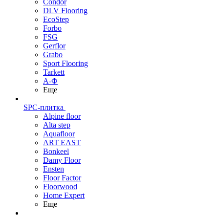
Condor
DLV Flooring
EcoStep
Forbo
FSG
Gerflor
Grabo
Sport Flooring
Tarkett
А-Ф
Еще
SPC-плитка
Alpine floor
Alta step
Aquafloor
ART EAST
Bonkeel
Damy Floor
Ensten
Floor Factor
Floorwood
Home Expert
Еще