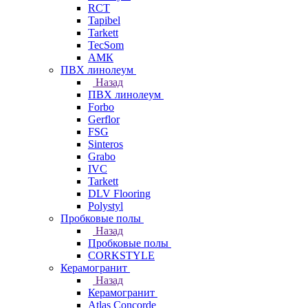
RCT
Tapibel
Tarkett
TecSom
АМК
ПВХ линолеум
Назад
ПВХ линолеум
Forbo
Gerflor
FSG
Sinteros
Grabo
IVC
Tarkett
DLV Flooring
Polystyl
Пробковые полы
Назад
Пробковые полы
CORKSTYLE
Керамогранит
Назад
Керамогранит
Atlas Concorde