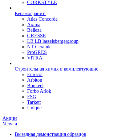
CORKSTYLE
Керамогранит
Atlas Concorde
Axima
Belleza
GRESSE
LB LB lasselsbergergroup
NT Ceramic
ProGRES
VITRA
Строительная химия и комплектующие
Eurocol
Arbiton
Bonkeel
Forbo Arlok
FSG
Tarkett
Unique
Акции
Услуги
Выездная демонстрация образцов