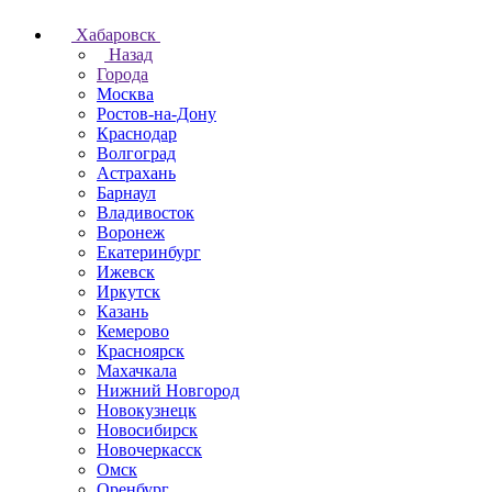
Хабаровск
Назад
Города
Москва
Ростов-на-Дону
Краснодар
Волгоград
Астрахань
Барнаул
Владивосток
Воронеж
Екатеринбург
Ижевск
Иркутск
Казань
Кемерово
Красноярск
Махачкала
Нижний Новгород
Новокузнецк
Новосибирск
Новочеркаcск
Омск
Оренбург