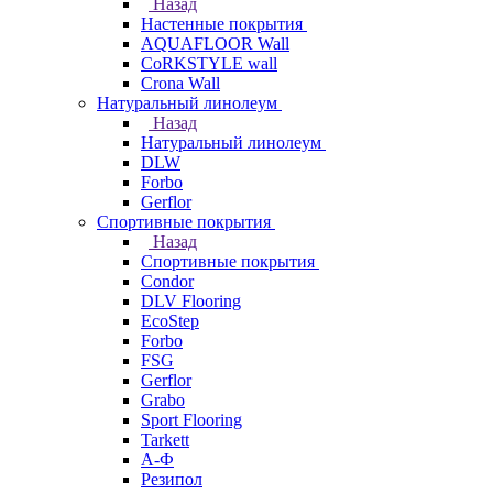
Назад
Настенные покрытия
AQUAFLOOR Wall
CoRKSTYLE wall
Crona Wall
Натуральный линолеум
Назад
Натуральный линолеум
DLW
Forbo
Gerflor
Спортивные покрытия
Назад
Спортивные покрытия
Condor
DLV Flooring
EcoStep
Forbo
FSG
Gerflor
Grabo
Sport Flooring
Tarkett
А-Ф
Резипол