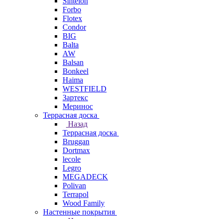
Sintelon
Forbo
Flotex
Condor
BIG
Balta
AW
Balsan
Bonkeel
Haima
WESTFIELD
Зартекс
Меринос
Террасная доска
Назад
Террасная доска
Bruggan
Dortmax
lecole
Legro
MEGADECK
Polivan
Terrapol
Wood Family
Настенные покрытия