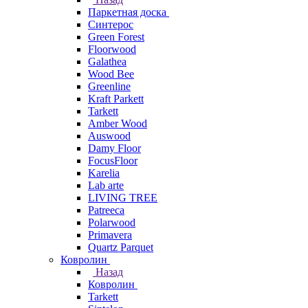
Паркетная доска
Синтерос
Green Forest
Floorwood
Galathea
Wood Bee
Greenline
Kraft Parkett
Tarkett
Amber Wood
Auswood
Damy Floor
FocusFloor
Karelia
Lab arte
LIVING TREE
Patreeca
Polarwood
Primavera
Quartz Parquet
Ковролин
Назад
Ковролин
Tarkett