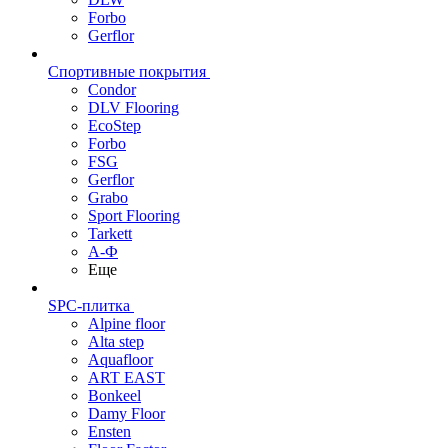
Forbo
Gerflor
Спортивные покрытия
Condor
DLV Flooring
EcoStep
Forbo
FSG
Gerflor
Grabo
Sport Flooring
Tarkett
А-Ф
Еще
SPC-плитка
Alpine floor
Alta step
Aquafloor
ART EAST
Bonkeel
Damy Floor
Ensten