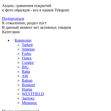
Акции, сравнения покрытий
и фото образцов -
все в нашем Telegram
Подписаться
К сожалению, раздел пуст
В данный момент нет активных товаров
Категория
Ковролин
Tarkett
Sintelon
Forbo
Flotex
Condor
BIG
Balta
AW
Balsan
Bonkeel
Haima
WESTFIELD
Зартекс
Меринос