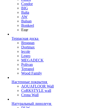
Condor
BIG
Balta
AW
Balsan
Bonkeel
Еще
Террасная доска
Bruggan
Dortmax
lecole
Legro
MEGADECK
Polivan
Terrapol
Wood Family
Настенные покрытия
AQUAFLOOR Wall
CoRKSTYLE wall
Crona Wall
Натуральный линолеум
DLW