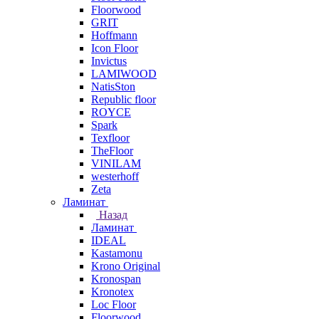
Floorwood
GRIT
Hoffmann
Icon Floor
Invictus
LAMIWOOD
NatisSton
Republic floor
ROYCE
Spark
Texfloor
TheFloor
VINILAM
westerhoff
Zeta
Ламинат
Назад
Ламинат
IDEAL
Kastamonu
Krono Original
Kronospan
Kronotex
Loc Floor
Floorwood