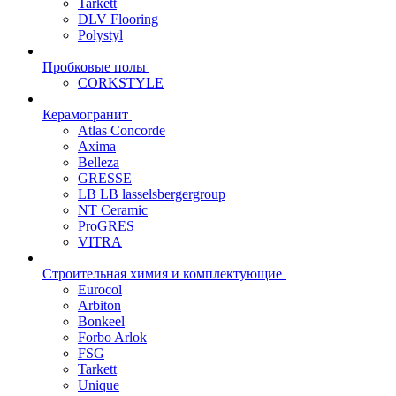
Tarkett
DLV Flooring
Polystyl
Пробковые полы
CORKSTYLE
Керамогранит
Atlas Concorde
Axima
Belleza
GRESSE
LB LB lasselsbergergroup
NT Ceramic
ProGRES
VITRA
Строительная химия и комплектующие
Eurocol
Arbiton
Bonkeel
Forbo Arlok
FSG
Tarkett
Unique