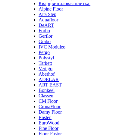
Кварцвиниловая плитка
Alpine Floor
Alta Step
Aquafloor
DeART
Forbo
Gerflor
Grabo
IVC Moduleo
Pergo
Polystyl
Tarkett
Vertigo
Aberhof
ADELAR
ART EAST
Bonkeel
Classen
CM Floor
CronaFloor
Damy Floor
Ensten
EuroWood
Fine Floor
Floor Fastor