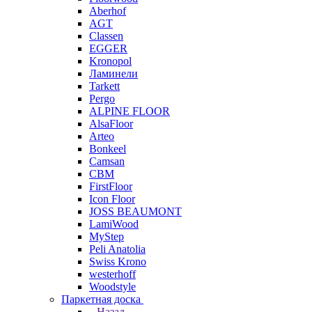
Aberhof
AGT
Classen
EGGER
Kronopol
Ламинели
Tarkett
Pergo
ALPINE FLOOR
AlsaFloor
Arteo
Bonkeel
Camsan
CBM
FirstFloor
Icon Floor
JOSS BEAUMONT
LamiWood
MyStep
Peli Anatolia
Swiss Krono
westerhoff
Woodstyle
Паркетная доска
Назад