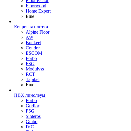
Floor Factor
Floorwood
Home Expert
Еще
Ковровая плитка
Alpine Floor
AW
Bonkeel
Condor
ESCOM
Forbo
FSG
Modulyss
RCT
Tapibel
Еще
ПВХ линолеум
Forbo
Gerflor
FSG
Sinteros
Grabo
IVC