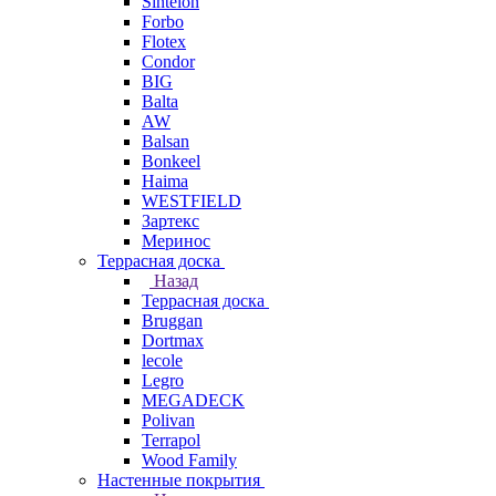
Sintelon
Forbo
Flotex
Condor
BIG
Balta
AW
Balsan
Bonkeel
Haima
WESTFIELD
Зартекс
Меринос
Террасная доска
Назад
Террасная доска
Bruggan
Dortmax
lecole
Legro
MEGADECK
Polivan
Terrapol
Wood Family
Настенные покрытия