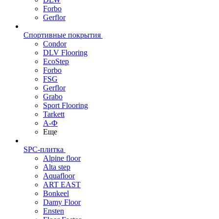
Forbo
Gerflor
Спортивные покрытия
Condor
DLV Flooring
EcoStep
Forbo
FSG
Gerflor
Grabo
Sport Flooring
Tarkett
А-Ф
Еще
SPC-плитка
Alpine floor
Alta step
Aquafloor
ART EAST
Bonkeel
Damy Floor
Ensten