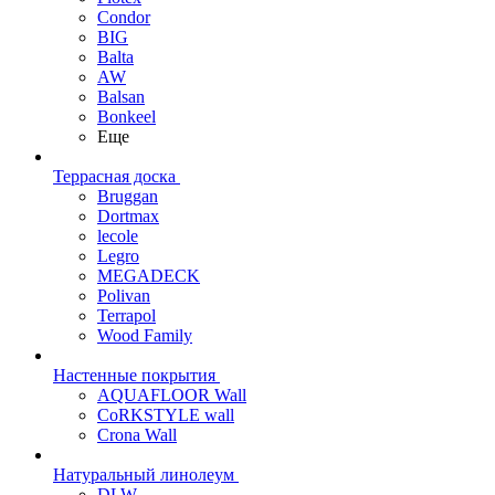
Condor
BIG
Balta
AW
Balsan
Bonkeel
Еще
Террасная доска
Bruggan
Dortmax
lecole
Legro
MEGADECK
Polivan
Terrapol
Wood Family
Настенные покрытия
AQUAFLOOR Wall
CoRKSTYLE wall
Crona Wall
Натуральный линолеум
DLW