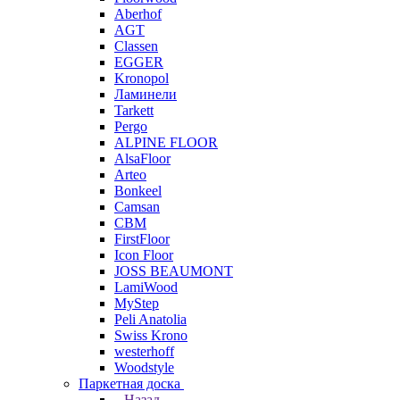
Aberhof
AGT
Classen
EGGER
Kronopol
Ламинели
Tarkett
Pergo
ALPINE FLOOR
AlsaFloor
Arteo
Bonkeel
Camsan
CBM
FirstFloor
Icon Floor
JOSS BEAUMONT
LamiWood
MyStep
Peli Anatolia
Swiss Krono
westerhoff
Woodstyle
Паркетная доска
Назад