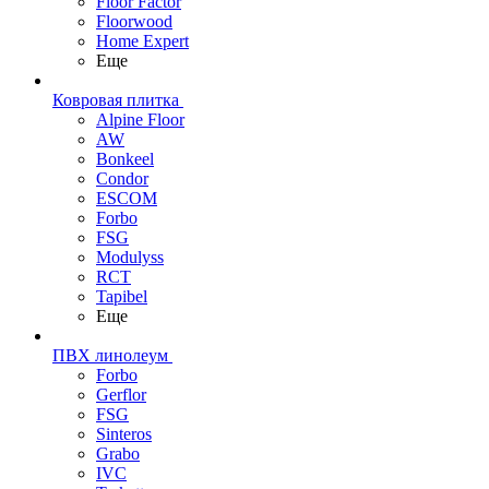
Floor Factor
Floorwood
Home Expert
Еще
Ковровая плитка
Alpine Floor
AW
Bonkeel
Condor
ESCOM
Forbo
FSG
Modulyss
RCT
Tapibel
Еще
ПВХ линолеум
Forbo
Gerflor
FSG
Sinteros
Grabo
IVC