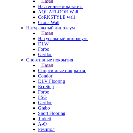
Назад
Настенные покрытия
AQUAFLOOR Wall
CoRKSTYLE wall
Crona Wall
Натуральный линолеум
Назад
Натуральный линолеум
DLW
Forbo
Gerflor
Спортивные покрытия
Назад
Спортивные покрытия
Condor
DLV Flooring
EcoStep
Forbo
FSG
Gerflor
Grabo
Sport Flooring
Tarkett
А-Ф
Резипол