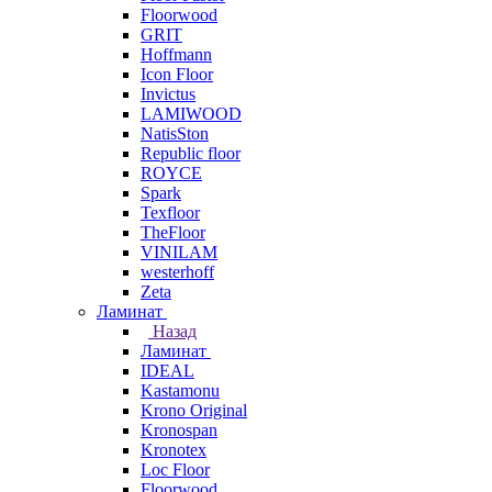
Floorwood
GRIT
Hoffmann
Icon Floor
Invictus
LAMIWOOD
NatisSton
Republic floor
ROYCE
Spark
Texfloor
TheFloor
VINILAM
westerhoff
Zeta
Ламинат
Назад
Ламинат
IDEAL
Kastamonu
Krono Original
Kronospan
Kronotex
Loc Floor
Floorwood