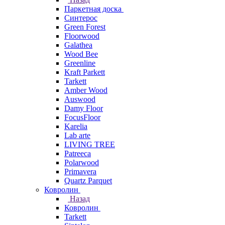
Паркетная доска
Синтерос
Green Forest
Floorwood
Galathea
Wood Bee
Greenline
Kraft Parkett
Tarkett
Amber Wood
Auswood
Damy Floor
FocusFloor
Karelia
Lab arte
LIVING TREE
Patreeca
Polarwood
Primavera
Quartz Parquet
Ковролин
Назад
Ковролин
Tarkett