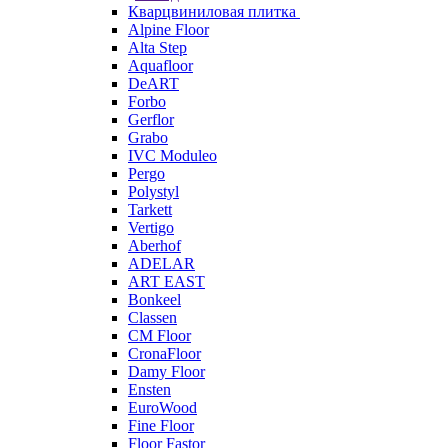
Кварцвиниловая плитка
Alpine Floor
Alta Step
Aquafloor
DeART
Forbo
Gerflor
Grabo
IVC Moduleo
Pergo
Polystyl
Tarkett
Vertigo
Aberhof
ADELAR
ART EAST
Bonkeel
Classen
CM Floor
CronaFloor
Damy Floor
Ensten
EuroWood
Fine Floor
Floor Fastor