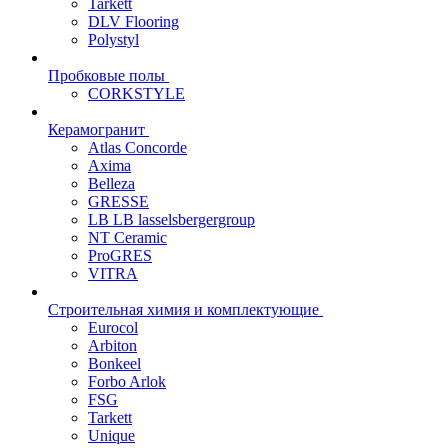
Tarkett
DLV Flooring
Polystyl
Пробковые полы
CORKSTYLE
Керамогранит
Atlas Concorde
Axima
Belleza
GRESSE
LB LB lasselsbergergroup
NT Ceramic
ProGRES
VITRA
Строительная химия и комплектующие
Eurocol
Arbiton
Bonkeel
Forbo Arlok
FSG
Tarkett
Unique